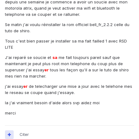
depuis une semaine je commence a avoir un soucie avec mon
motorola atrix, quand je veut activer ma wifi et bluetooth le
telephone va se couper et se rallumer.
Se matin j'ai voulu réinstaller la rom officiel bell_fr_2.2.2 celle du
tuto de shiro.
Tous c'est bien passer je installer sa ma fait failled 1 avec RSD
LITE
J'ai reparé se soucie et
sa
me fait toujours pareil sauf que
maintenant je peut plus root mon telephone du coup plus de
superuser j'ai essay
er
tous les façon qu'il a sur le tuto de shiro
mes rien na marcher.
j'ai essay
er
de telecharger une mise a jour avec le telehone mes
le reseau se coupe quand j'essaye.
la j'ai vraiment besoin d'aide alors svp aidez moi
merci
Citer