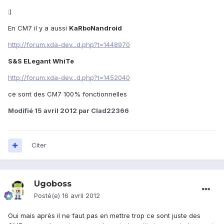
:)
En CM7 il y a aussi
KaRboNandroid
http://forum.xda-dev...d.php?t=1448970
S&S ELegant WhiTe
http://forum.xda-dev...d.php?t=1452040
ce sont des CM7 100% fonctionnelles
Modifié
15 avril 2012
par Clad22366
Citer
Ugoboss
Posté(e)
16 avril 2012
Oui mais après il ne faut pas en mettre trop ce sont juste des