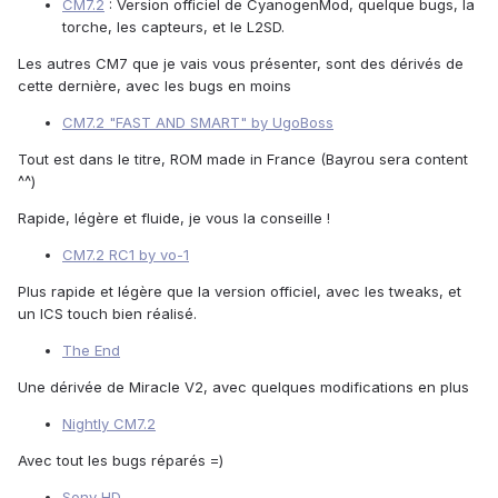
CM7.2
: Version officiel de CyanogenMod, quelque bugs, la
torche, les capteurs, et le L2SD.
Les autres CM7 que je vais vous présenter, sont des dérivés de
cette dernière, avec les bugs en moins
CM7.2 "FAST AND SMART" by UgoBoss
Tout est dans le titre, ROM made in France (Bayrou sera content
^^)
Rapide, légère et fluide, je vous la conseille !
CM7.2 RC1 by vo-1
Plus rapide et légère que la version officiel, avec les tweaks, et
un ICS touch bien réalisé.
The End
Une dérivée de Miracle V2, avec quelques modifications en plus
Nightly CM7.2
Avec tout les bugs réparés =)
Sony HD