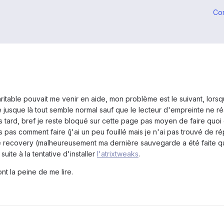
Co
ritable pouvait me venir en aide, mon problème est le suivant, lorsque
e jusque là tout semble normal sauf que le lecteur d'empreinte ne 
ard, bref je reste bloqué sur cette page pas moyen de faire quoi qu
s pas comment faire (j'ai un peu fouillé mais je n'ai pas trouvé de r
le recovery (malheureusement ma dernière sauvegarde a été faite qu
suite à la tentative d'installer
l'atrixtweaks
.
t la peine de me lire.