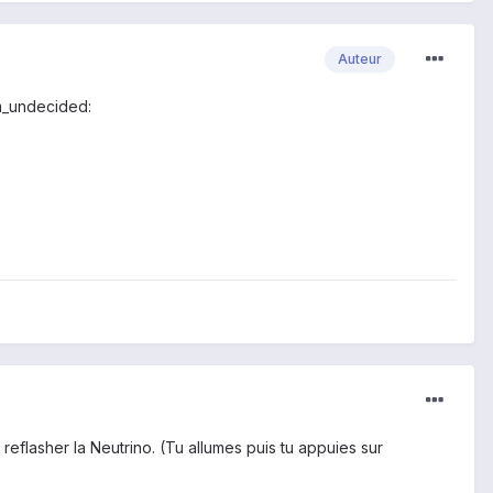
Auteur
im_undecided:
eflasher la Neutrino. (Tu allumes puis tu appuies sur