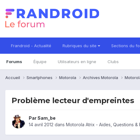
Frandroid - Actualité
Rubriques du site
Sections du f
Forums
Équipe
Utilisateurs en ligne
Clubs
Accueil
Smartphones
Motorola
Archives Motorola
Motorol
Problème lecteur d'empreintes
Par
Sam_be
14 avril 2012
dans
Motorola Atrix - Aides, Questions 