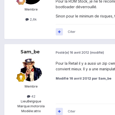
Pour la ROM Stock, je ne te recomm
bootloader déverrouillé.
Membre
Sinon pour le minimum de risques, t
2,6k
Citer
Sam_be
Posté(e)
16 avril 2012
(modifié)
Pour la Retail il y a aussi un zip c
convient mieux. Il y a une manipul
Modifié
16 avril 2012
par Sam_be
Membre
42
Lieu
Belgique
Marque:
motorola
Modèle:
atrix
Citer