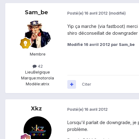
Sam_be
Posté(e)
16 avril 2012
(modifié)
Yip ça marche (via fastboot) merci 
shiro déconseillait de downgrader
Modifié
16 avril 2012
par Sam_be
Membre
42
Lieu
Belgique
Marque:
motorola
Modèle:
atrix
Citer
Xkz
Posté(e)
16 avril 2012
Lorsqu'il parlait de downgrade, je
problème.