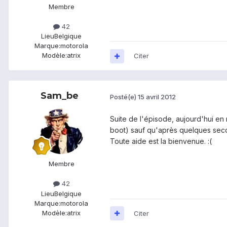
Membre
42
Lieu
Belgique
Marque:
motorola
Modèle:
atrix
Citer
Sam_be
Posté(e)
15 avril 2012
Suite de l'épisode, aujourd'hui en 
boot) sauf qu'après quelques second
Toute aide est la bienvenue. :(
Membre
42
Lieu
Belgique
Marque:
motorola
Modèle:
atrix
Citer