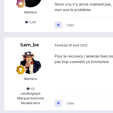
Sinon si tu n'y arrive vraiment pas
mon avis le problème.
Membre
2,6k
Citer
Sam_be
Posté(e)
16 avril 2012
Pour le recovery j'aimerais bien ma
pas trop comment ça fonctionne.
Membre
42
Lieu
Belgique
Marque:
motorola
Modèle:
atrix
Citer