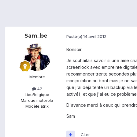
Sam_be
Posté(e)
14 avril 2012
Bonsoir,
Je souhaitais savoir si une âme cha
screenlock avec empreinte digital
recommencer trente secondes plus t
Membre
manipulation au boot mais je ne sai
que j'ai déjà tenté un backup via 
42
activé), et que j'ai eu ce problème 
Lieu
Belgique
Marque:
motorola
D'avance merci à ceux qui prendron
Modèle:
atrix
Sam
Citer