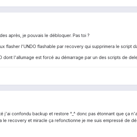
des après, je pouvais le débloquer. Pas toi ?
peux flasher l'UNDO flashable par recovery qui supprimera le script d
ED dont l'allumage est forcé au démarrage par un des scripts de del
anté j'ai confondu backup et restore ^_^ donc pas étonnant que ça n'
 via le recovery et miracle ça refonctionne je me suis empressé de d