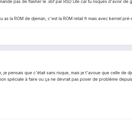
ande pas de flasher le .sbf par RSD Lite car tu risques d'avoir de g
u as la ROM de djeman, c'est la ROM retail fr mais avec kernel pré-r
wm, je pensais que c'était sans risque, mais je t'avoue que celle de d
ation spéciale à faire ou ça ne devrait pas poser de problème depuis