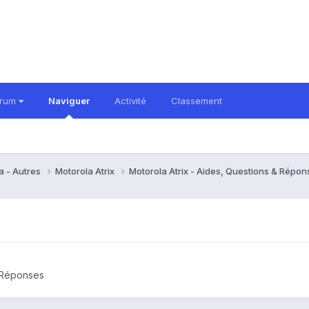
orum
Naviguer
Activité
Classement
a - Autres
Motorola Atrix
Motorola Atrix - Aides, Questions & Répo
& Réponses