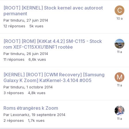
[ROOT] [KERNEL] Stock kernel avec autoroot
permanent
Par
timduru
,
27 juin 2014
12
réponses
5k
vues
[ROOT] [ROM] [KitKat 4.4.2] SM-C115 - Stock
rom XEF-C115XXU1BNF1 rootée
Par
timduru
,
26 juin 2014
11
réponses
6,6k
vues
[KERNEL] [ROOT] [CWM Recovery] [Samsung
Galaxy K Zoom] KatKernel-3.4.104 #005
Par
timduru
,
1 octobre 2014
3
réponses
4,8k
vues
Roms étrangères k Zoom
Par
Lexonarkz
,
19 septembre 2014
2
réponses
1,7k
vues