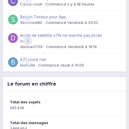
0
Casse-cook
· Commencé
il y a 18 heures
Besoin Testeur pour App
0
Skinshoot80
· Commencé
Vendredi à 20:52
écran de tablette s7fe ne marche pas,écran
2
noir
domxav1759
· Commencé
Vendredi à 18:19
XZ1 stock rom
0
bid0uille
· Commencé
Jeudi à 10:09
Le forum en chiffre
Total des sujets
265 436
Total des messages
3 866 954