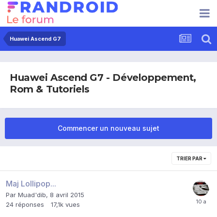
Huawei Ascend G7
Huawei Ascend G7 - Développement,
Rom & Tutoriels
Commencer un nouveau sujet
TRIER PAR
Maj Lollipop...
Par
Muad'dib
,
8 avril 2015
24
réponses
17,1k
vues