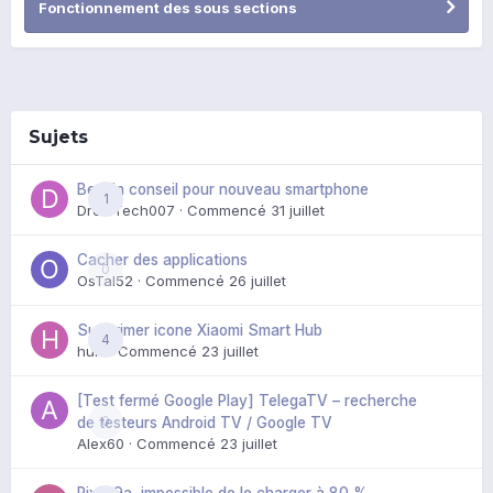
Fonctionnement des sous sections
Sujets
Besoin conseil pour nouveau smartphone
1
DroidTech007
· Commencé
31 juillet
Cacher des applications
0
OsTal52
· Commencé
26 juillet
Supprimer icone Xiaomi Smart Hub
4
huik
· Commencé
23 juillet
[Test fermé Google Play] TelegaTV – recherche
0
de testeurs Android TV / Google TV
Alex60
· Commencé
23 juillet
Pixel 9a, impossible de le charger à 80 %