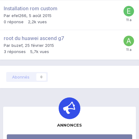
Installation rom custom
Par
efel266
,
5 août 2015
0
réponse
2,2k
vues
root du huawei ascend g7
Par
buzef
,
25 février 2015
3
réponses
5,7k
vues
Abonnés
0
ANNONCES