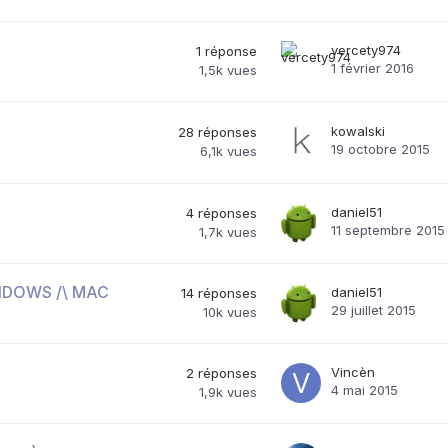
vercety974
1
réponse
1 février 2016
1,5k
vues
kowalski
28
réponses
19 octobre 2015
6,1k
vues
daniel51
4
réponses
11 septembre 2015
1,7k
vues
 WINDOWS /\ MAC
daniel51
14
réponses
29 juillet 2015
10k
vues
Vincèn
2
réponses
4 mai 2015
1,9k
vues