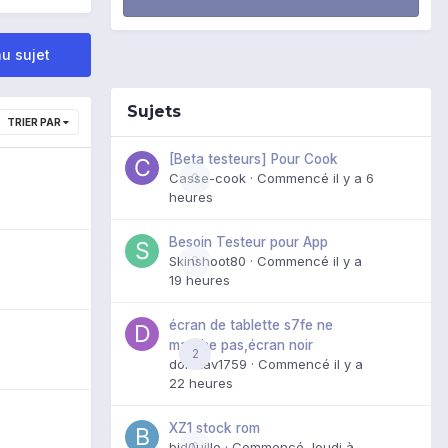
u sujet
Sujets
TRIER PAR
[Beta testeurs] Pour Cook
Casse-cook
0
· Commencé
il y a 6
heures
Besoin Testeur pour App
Skinshoot80
0
· Commencé
il y a
19 heures
écran de tablette s7fe ne
marche pas,écran noir
2
domxav1759
· Commencé
il y a
22 heures
XZ1 stock rom
bid0uille
0
· Commencé
Jeudi à