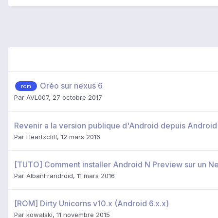
Oréo sur nexus 6
rom
Par
AVL007
,
27 octobre 2017
Revenir a la version publique d'Android depuis Android
Par
Heartxcliff
,
12 mars 2016
[TUTO] Comment installer Android N Preview sur un Ne
Par
AlbanFrandroid
,
11 mars 2016
[ROM] Dirty Unicorns v10.x (Android 6.x.x)
Par
kowalski
,
11 novembre 2015