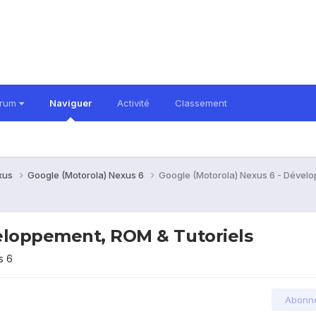
orum
Naviguer
Activité
Classement
xus
Google (Motorola) Nexus 6
Google (Motorola) Nexus 6 - Dévelo
veloppement, ROM & Tutoriels
s 6
Abonn