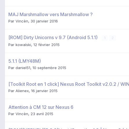
MAJ Marshmallow vers Marshmallow ?
Par
Vincèn
,
30 janvier 2016
[ROM] Dirty Unicorns v 9.7 (Android 5.1.1)
1
2
Par
kowalski
,
12 février 2015
5.1.1 (LMY48M)
Par
daniel51
,
10 septembre 2015
[Toolkit Root en 1 click] Nexus Root Toolkit v2.0.2 /
Par
Alienex
,
16 janvier 2015
Attention à CM 12 sur Nexus 6
Par
Vincèn
,
23 avril 2015