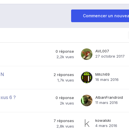
Commencer un nouvea
AVL007
0
réponse
27 octobre 2017
2,2k
vues
 N
Mitch69
2
réponses
16 mars 2016
1,7k
vues
xus 6 ?
AlbanFrandroid
0
réponse
11 mars 2016
2k
vues
kowalski
7
réponses
4 mars 2016
2,8k
vues