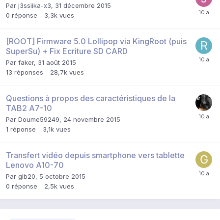
Par
j3ssiika-x3
,
31 décembre 2015
0
réponse
3,3k
vues
[ROOT] Firmware 5.0 Lollipop via KingRoot (puis
SuperSu) + Fix Ecriture SD CARD
Par
faker
,
31 août 2015
13
réponses
28,7k
vues
Questions à propos des caractéristiques de la
TAB2 A7-10
Par
Doume59249
,
24 novembre 2015
1
réponse
3,1k
vues
Transfert vidéo depuis smartphone vers tablette
Lenovo A10-70
Par
glb20
,
5 octobre 2015
0
réponse
2,5k
vues