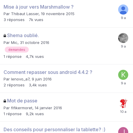
Mise à jour vers Marshmallow ?
Par
Thibaut Lasser
,
19 novembre 2015
3
réponses
7k
vues
Shema oublié.
Par
Mic
,
31 octobre 2016
demandes
1
réponse
4,7k
vues
Comment repasser sous android 4.4.2 ?
Par
lenovo_a7
,
9 juin 2016
2
réponses
3,4k
vues
Mot de passe
Par
fifikermoret
,
14 janvier 2016
1
réponse
9,2k
vues
Des conseils pour personnaliser la tablette? :)