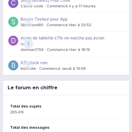
[Beta testeurs] Pour Cook
0
Casse-cook
· Commencé
il y a 11 heures
Besoin Testeur pour App
0
Skinshoot80
· Commencé
Hier à 20:52
écran de tablette s7fe ne marche pas,écran
2
noir
domxav1759
· Commencé
Hier à 18:19
XZ1 stock rom
0
bid0uille
· Commencé
Jeudi à 10:09
Le forum en chiffre
Total des sujets
265 415
Total des messages