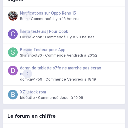
Notifications sur Oppo Reno 15
0
Bom
· Commencé
il y a 13 heures
[Beta testeurs] Pour Cook
0
Casse-cook
· Commencé
il y a 20 heures
Besoin Testeur pour App
0
Skinshoot80
· Commencé
Vendredi à 20:52
écran de tablette s7fe ne marche pas,écran
2
noir
domxav1759
· Commencé
Vendredi à 18:19
XZ1 stock rom
0
bid0uille
· Commencé
Jeudi à 10:09
Le forum en chiffre