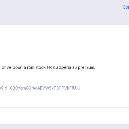
Co
n drive pour la rom stock FR du xperia z5 premium.
rview?id=0B0YgmG9rAaAEVW5xTGFPVkF1U1U