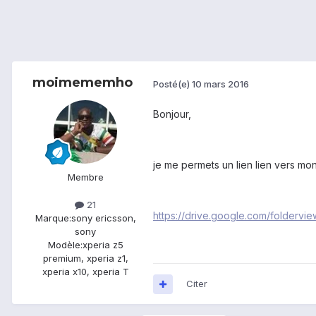
moimememho
Posté(e)
10 mars 2016
Bonjour,
je me permets un lien lien vers mo
Membre
21
https://drive.google.com/folde
Marque:
sony ericsson,
sony
Modèle:
xperia z5
premium, xperia z1,
xperia x10, xperia T
Citer