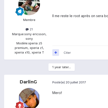
Il me reste le root après on sera bon
Membre
21
Marque:
sony ericsson,
sony
Modèle:
xperia z5
premium, xperia z1,
xperia x10, xperia T
Citer
1 year later...
DarlinG
Posté(e)
20 juillet 2017
Merci!