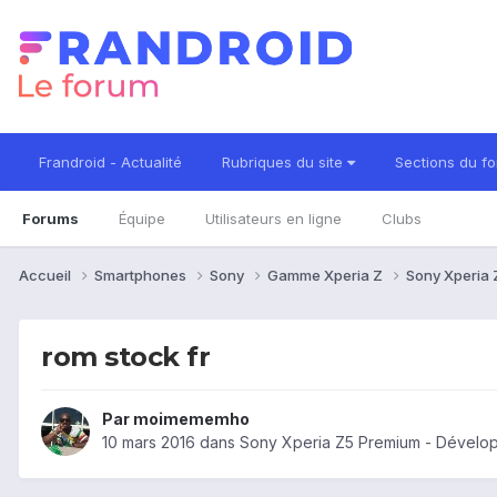
Frandroid - Actualité
Rubriques du site
Sections du f
Forums
Équipe
Utilisateurs en ligne
Clubs
Accueil
Smartphones
Sony
Gamme Xperia Z
Sony Xperia
rom stock fr
Par
moimememho
10 mars 2016
dans
Sony Xperia Z5 Premium - Dével