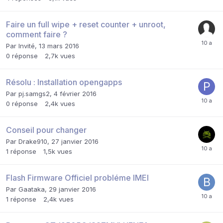
Faire un full wipe + reset counter + unroot,
comment faire ?
Par Invité,
13 mars 2016
0
réponse
2,7k
vues
Résolu : Installation opengapps
Par
pj.samgs2
,
4 février 2016
0
réponse
2,4k
vues
Conseil pour changer
Par
Drake910
,
27 janvier 2016
1
réponse
1,5k
vues
Flash Firmware Officiel probléme IMEI
Par
Gaataka
,
29 janvier 2016
1
réponse
2,4k
vues