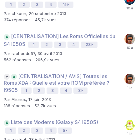
1
2
3
4
15
Par
chkoon
,
20 septembre 2013
374
réponses
45,7k
vues
[CENTRALISATION] Les Roms Officielles du
S4 I9505
1
2
3
4
23
Par
raphoudu57
,
30 avril 2013
562
réponses
206,9k
vues
[CENTRALISATION / AVIS] Toutes les
Roms XDA : Quelle est votre ROM préférée ?
I9505
1
2
3
4
8
Par
Alienex
,
17 juin 2013
188
réponses
52,7k
vues
Liste des Modems (Galaxy S4 I9505)
1
2
3
4
5
Par
bastdut
,
28 juillet 2013