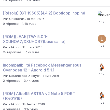
20
réponses
5,1k
vues
[Résolu] [GT-I9505][4.4.2] Bootloop inopiné
Par
Chicken14
,
18 mai 2016
0
réponse
1,4k
vues
[ROM][LEAK]TW- 5.0.1-
XXUHOA7/XXUHOB7(base saine)
Par
chkoon
,
14 mars 2015
15
réponses
7,7k
vues
Incompatibilité Facebook Messenger sous
Cyanogen 12 - Android 5.1.1
Par
Nausheikaä Zoldyck
,
1 avril 2016
2
réponses
3,4k
vues
[ROM] Albe95 ASTRA v2 Note 5 PORT
(10/01/16)
Par
chkoon
,
14 février 2016
4
réponses
3,1k
vues