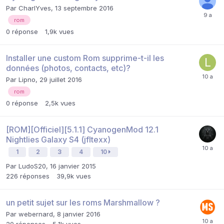
Par
CharlYves
,
13 septembre 2016
rom
0
réponse
1,9k
vues
Installer une custom Rom supprime-t-il les
données (photos, contacts, etc)?
Par
Lipno
,
29 juillet 2016
rom
0
réponse
2,5k
vues
[ROM][Officiel][5.1.1] CyanogenMod 12.1
Nightlies Galaxy S4 (jfltexx)
1
2
3
4
10
Par
LudoS20
,
16 janvier 2015
226
réponses
39,9k
vues
un petit sujet sur les roms Marshmallow ?
Par
webernard
,
8 janvier 2016