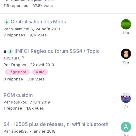
115
réponses
67,8k
vues
Centralisation des Mods
Par
watimica06
,
24 août 2013
7
réponses
9,1k
vues
[INFO] Règles du forum SGS4 / Topic
disparu ?
Par
Dragonn
,
22 avril 2013
Règlement
À lire
0
réponse
3,1k
vues
ROM custom
Par
koukkou
,
7 juin 2019
1
réponse
1,8k
vues
S4 - I9505 plus de réseau , ni wifi ni bluetooth
Par
abdel59
,
7 janvier 2018