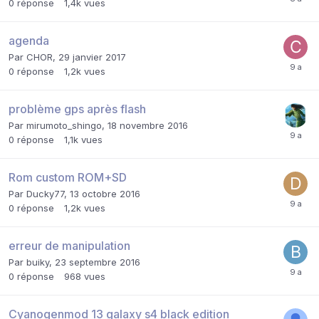
0
réponse
1,4k
vues
agenda
Par
CHOR
,
29 janvier 2017
0
réponse
1,2k
vues
problème gps après flash
Par
mirumoto_shingo
,
18 novembre 2016
0
réponse
1,1k
vues
Rom custom ROM+SD
Par
Ducky77
,
13 octobre 2016
0
réponse
1,2k
vues
erreur de manipulation
Par
buiky
,
23 septembre 2016
0
réponse
968
vues
Cyanogenmod 13 galaxy s4 black edition