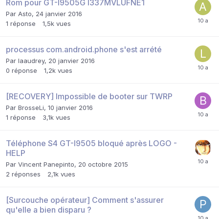
Rom pour GT-I9505G I337MVLUFNE1
Par
Asto
,
24 janvier 2016
1
réponse
1,5k
vues
processus com.android.phone s'est arrété
Par
laaudrey
,
20 janvier 2016
0
réponse
1,2k
vues
[RECOVERY] Impossible de booter sur TWRP
Par
BrosseLi
,
10 janvier 2016
1
réponse
3,1k
vues
Téléphone S4 GT-I9505 bloqué après LOGO -
HELP
Par
Vincent Panepinto
,
20 octobre 2015
2
réponses
2,1k
vues
[Surcouche opérateur] Comment s'assurer
qu'elle a bien disparu ?