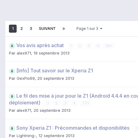
1
2
3
SUIVANT
Page 1 sur 3
Vos avis après achat
1
2
3
4
36
Par
alex971
,
19 septembre 2013
[Info] Tout savoir sur le Xperia Z1
Par
GexFlo69
,
20 septembre 2013
Le fil des mise à jour pour le Z1 (Android 4.4.4 en co
déploiement)
1
2
3
4
73
Par
alex971
,
20 septembre 2013
Sony Xperia Z1 : Précommandes et disponibilités
1
Par
Lightning-
,
12 septembre 2013