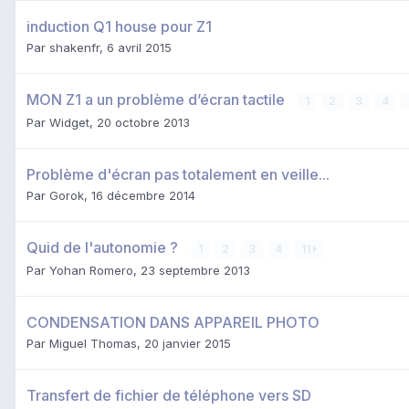
induction Q1 house pour Z1
Par
shakenfr
,
6 avril 2015
MON Z1 a un problème d’écran tactile
1
2
3
4
Par
Widget
,
20 octobre 2013
Problème d'écran pas totalement en veille...
Par
Gorok
,
16 décembre 2014
Quid de l'autonomie ?
1
2
3
4
11
Par
Yohan Romero
,
23 septembre 2013
CONDENSATION DANS APPAREIL PHOTO
Par
Miguel Thomas
,
20 janvier 2015
Transfert de fichier de téléphone vers SD