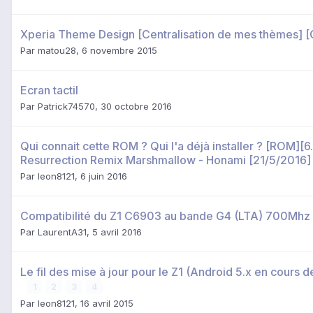
Xperia Theme Design [Centralisation de mes thèmes] [
Par
matou28
,
6 novembre 2015
Ecran tactil
Par
Patrick74570
,
30 octobre 2016
Qui connait cette ROM ? Qui l'a déjà installer ? [ROM][6
Resurrection Remix Marshmallow - Honami [21/5/2016]
Par
leon8121
,
6 juin 2016
Compatibilité du Z1 C6903 au bande G4 (LTA) 700Mhz
Par
LaurentA31
,
5 avril 2016
Le fil des mise à jour pour le Z1 (Android 5.x en cours 
1
2
3
4
Par
leon8121
,
16 avril 2015