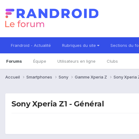
Frandroid - Actualité
Rubriques du site
Sections du f
Forums
Équipe
Utilisateurs en ligne
Clubs
Accueil
Smartphones
Sony
Gamme Xperia Z
Sony Xperia 
Sony Xperia Z1 - Général