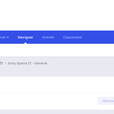
orum
Naviguer
Activité
Classement
Z1
Sony Xperia Z1 - Général
Abonn