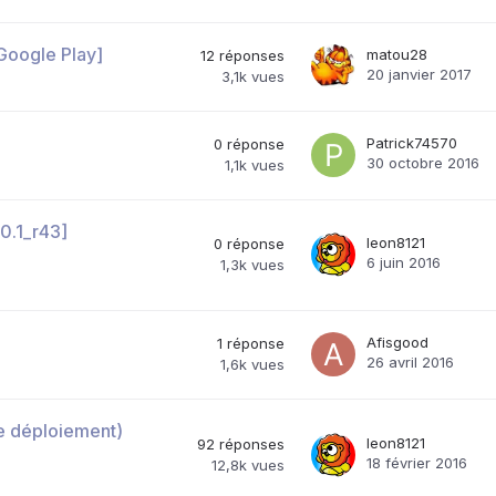
Google Play]
matou28
12
réponses
20 janvier 2017
3,1k
vues
Patrick74570
0
réponse
30 octobre 2016
1,1k
vues
.0.1_r43]
leon8121
0
réponse
6 juin 2016
1,3k
vues
Afisgood
1
réponse
26 avril 2016
1,6k
vues
de déploiement)
leon8121
92
réponses
18 février 2016
12,8k
vues