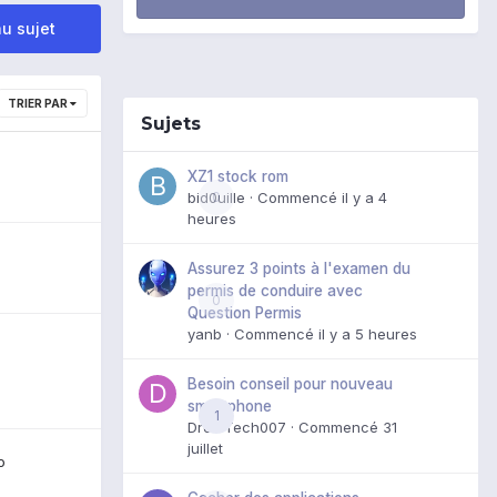
u sujet
TRIER PAR
Sujets
XZ1 stock rom
bid0uille
0
· Commencé
il y a 4
heures
Assurez 3 points à l'examen du
permis de conduire avec
0
Question Permis
yanb
· Commencé
il y a 5 heures
Besoin conseil pour nouveau
smartphone
1
DroidTech007
· Commencé
31
juillet
o