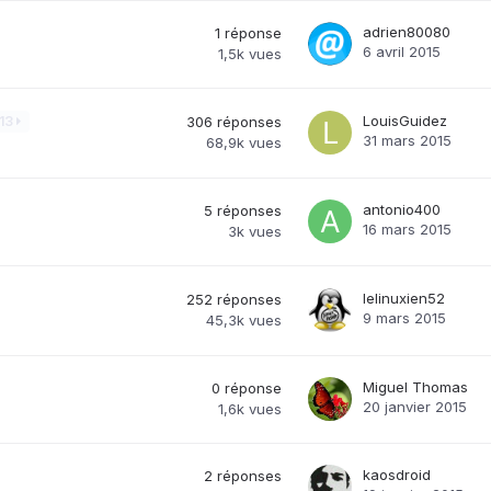
adrien80080
1
réponse
6 avril 2015
1,5k
vues
LouisGuidez
13
306
réponses
31 mars 2015
68,9k
vues
antonio400
5
réponses
16 mars 2015
3k
vues
lelinuxien52
252
réponses
9 mars 2015
45,3k
vues
Miguel Thomas
0
réponse
20 janvier 2015
1,6k
vues
kaosdroid
2
réponses