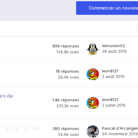
Commencer un nouvea
lelinuxien52
899
réponses
28 août 2015
139,8k
vues
leon8121
18
réponses
3 août 2015
29,9k
vues
urs de
leon8121
1,8k
réponses
2 juillet 2015
231,2k
vues
Pascal d'Arcangel
2
3
4
16
380
réponses
24 novembre 2013
54,6k
vues