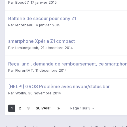
Par
Bbou67
,
17 janvier 2015
Batterie de secour pour sony Z1
Par
lecorbeau
,
4 janvier 2015
smartphone Xpéria Z1 compact
Par
tomtomjacob
,
21 décembre 2014
Reçu lundi, demande de remboursement, ce smartphon
Par
FlorentMT
,
11 décembre 2014
[HELP!] GROS Problème avec navbar/status bar
Par
Wolfiy
,
30 novembre 2014
1
2
3
SUIVANT
Page 1 sur 3