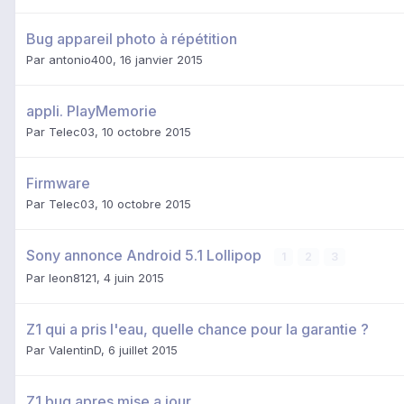
Bug appareil photo à répétition
Par
antonio400
,
16 janvier 2015
appli. PlayMemorie
Par
Telec03
,
10 octobre 2015
Firmware
Par
Telec03
,
10 octobre 2015
Sony annonce Android 5.1 Lollipop
1
2
3
Par
leon8121
,
4 juin 2015
Z1 qui a pris l'eau, quelle chance pour la garantie ?
Par
ValentinD
,
6 juillet 2015
Z1 bug apres mise a jour