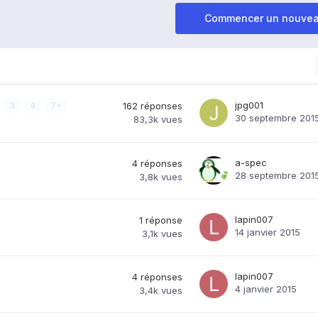
Commencer un nouvea
jpg001
3
4
7
162
réponses
30 septembre 201
83,3k
vues
a-spec
4
réponses
28 septembre 201
3,8k
vues
lapin007
1
réponse
14 janvier 2015
3,1k
vues
lapin007
4
réponses
4 janvier 2015
3,4k
vues