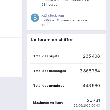
23 heures
XZ1 stock rom
bid0uille
0
· Commencé
Jeudi à
10:09
Le forum en chiffre
265 408
Total des sujets
3 866 764
Total des messages
443 980
Total des membres
26 781
Maximum en ligne
26/06/2026 00:43