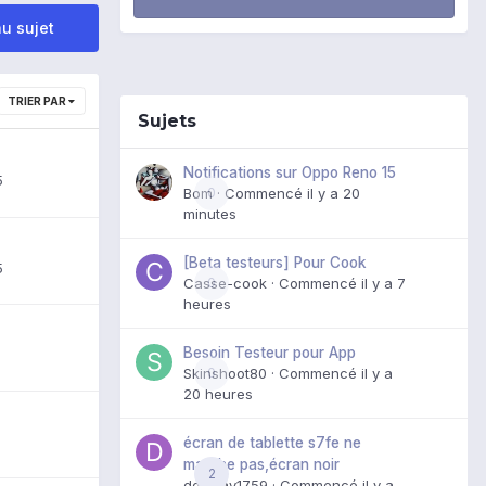
u sujet
TRIER PAR
Sujets
Notifications sur Oppo Reno 15
5
Bom
0
· Commencé
il y a 20
minutes
[Beta testeurs] Pour Cook
5
Casse-cook
0
· Commencé
il y a 7
heures
Besoin Testeur pour App
Skinshoot80
0
· Commencé
il y a
20 heures
écran de tablette s7fe ne
marche pas,écran noir
2
domxav1759
· Commencé
il y a