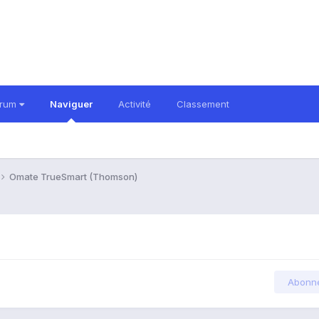
orum
Naviguer
Activité
Classement
Omate TrueSmart (Thomson)
Abonn