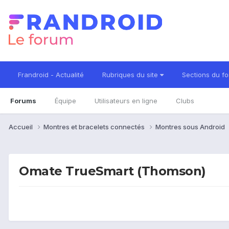
Frandroid - Actualité
Rubriques du site
Sections du f
Forums
Équipe
Utilisateurs en ligne
Clubs
Accueil
Montres et bracelets connectés
Montres sous Android
Omate TrueSmart (Thomson)