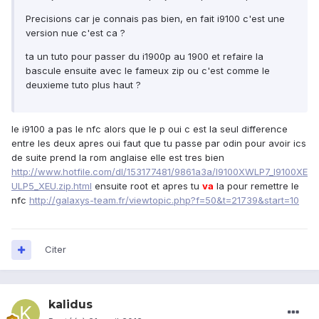
Precisions car je connais pas bien, en fait i9100 c'est une
version nue c'est ca ?
ta un tuto pour passer du i1900p au 1900 et refaire la
bascule ensuite avec le fameux zip ou c'est comme le
deuxieme tuto plus haut ?
le i9100 a pas le nfc alors que le p oui c est la seul difference
entre les deux apres oui faut que tu passe par odin pour avoir ics
de suite prend la rom anglaise elle est tres bien
http://www.hotfile.com/dl/153177481/9861a3a/I9100XWLP7_I9100XE
ULP5_XEU.zip.html
ensuite root et apres tu
va
la pour remettre le
nfc
http://galaxys-team.fr/viewtopic.php?f=50&t=21739&start=10
Citer
kalidus