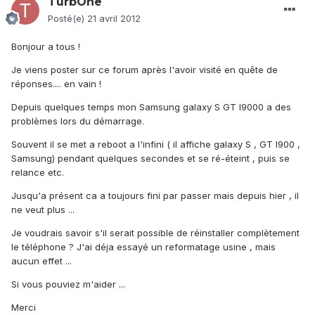
TurbOne
Posté(e)
21 avril 2012
Bonjour a tous !
Je viens poster sur ce forum après l'avoir visité en quête de
réponses.... en vain !
Depuis quelques temps mon Samsung galaxy S GT I9000 a des
problèmes lors du démarrage.
Souvent il se met a reboot a l'infini ( il affiche galaxy S , GT I900 ,
Samsung) pendant quelques secondes et se ré-éteint , puis se
relance etc.
Jusqu'a présent ca a toujours fini par passer mais depuis hier , il
ne veut plus ...
Je voudrais savoir s'il serait possible de réinstaller complètement
le téléphone ? J'ai déja essayé un reformatage usine , mais
aucun effet ...
Si vous pouviez m'aider ...
Merci