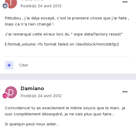
Posté(e)
24 avril 2012
Pitbullou , j'ai déja essayé, c'est la premiere chose que j'ai faite ,
mais ca n'a rien changé !
J'ai remarqué cette erreur lors du " wipe data/factory resest"
E:format_volume: rfs format failed on /dev/block/mmcblk0p2
Citer
Damiano
Posté(e)
24 avril 2012
Coïncidence! tu as exactement le même soucis que le mien.. je
suis complètement désespéré, je ne sais plus quoi faire...
Si quelqun peut nous aider...