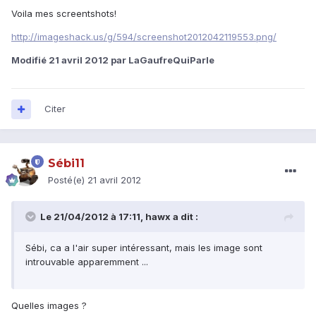
Voila mes screentshots!
http://imageshack.us/g/594/screenshot2012042119553.png/
Modifié
21 avril 2012
par LaGaufreQuiParle
Citer
Sébi11
Posté(e)
21 avril 2012
Le 21/04/2012 à 17:11, hawx a dit :
Sébi, ca a l'air super intéressant, mais les image sont
introuvable apparemment ...
Quelles images ?