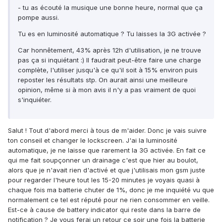
- tu as écouté la musique une bonne heure, normal que ça
pompe aussi.
Tu es en luminosité automatique ? Tu laisses la 3G activée ?
Car honnêtement, 43% après 12h d'utilisation, je ne trouve
pas ça si inquiétant :) Il faudrait peut-être faire une charge
complète, l'utiliser jusqu'à ce qu'il soit à 15% environ puis
reposter les résultats stp. On aurait ainsi une meilleure
opinion, même si à mon avis il n'y a pas vraiment de quoi
s'inquiéter.
Salut ! Tout d'abord merci à tous de m'aider. Donc je vais suivre
ton conseil et changer le lockscreen. J'ai la luminosité
automatique, je ne laisse que rarement la 3G activée. En fait ce
qui me fait soupçonner un drainage c'est que hier au boulot,
alors que je n'avait rien d'activé et que j'utilisais mon gsm juste
pour regarder l'heure tout les 15-20 minutes je voyais quasi à
chaque fois ma batterie chuter de 1%, donc je me inquiété vu que
normalement ce tel est réputé pour ne rien consommer en veille.
Est-ce à cause de battery indicator qui reste dans la barre de
notification ? Je vous ferai un retour ce soir une fois la batterie