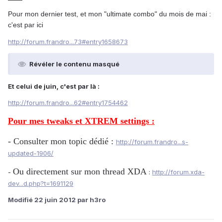
Pour mon dernier test, et mon "ultimate combo" du mois de mai :
c'est par ici
http://forum.frandro...73#entry1658673
Révéler le contenu masqué
Et celui de juin, c'est par là :
http://forum.frandro...62#entry1754462
Pour mes tweaks et XTREM settings :
- Consulter mon topic dédié :
http://forum.frandro...s-
updated-1906/
Ou directement sur mon thread XDA
-
:
http://forum.xda-
dev...d.php?t=1691129
Modifié
22 juin 2012
par h3ro