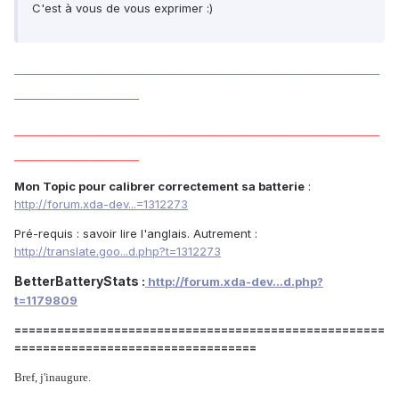
C'est à vous de vous exprimer :)
_________________________________________
______________
_________________________________________
______________
Mon Topic pour calibrer correctement sa batterie
:
http://forum.xda-dev...=1312273
Pré-requis : savoir lire l'anglais. Autrement :
http://translate.goo...d.php?t=1312273
BetterBatteryStats
:
http://forum.xda-dev...d.php?
t=1179809
====================================================
==================================
Bref, j'inaugure.