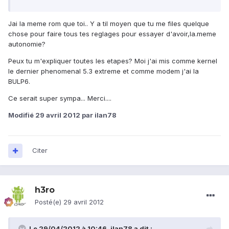
Jai la meme rom que toi.. Y a til moyen que tu me files quelque
chose pour faire tous tes reglages pour essayer d'avoir,la.meme
autonomie?
Peux tu m'expliquer toutes les etapes? Moi j'ai mis comme kernel
le dernier phenomenal 5.3 extreme et comme modem j'ai la
BULP6.
Ce serait super sympa... Merci....
Modifié
29 avril 2012
par ilan78
Citer
h3ro
Posté(e)
29 avril 2012
Le 29/04/2012 à 10:46, ilan78 a dit :