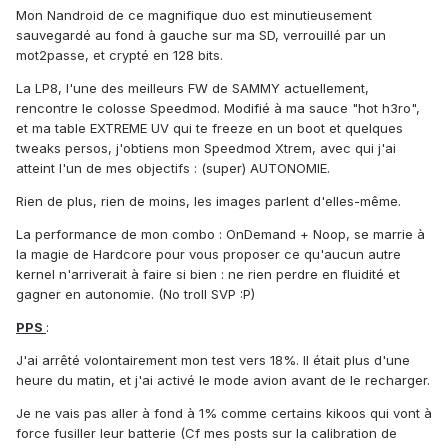
Mon Nandroid de ce magnifique duo est minutieusement
sauvegardé au fond à gauche sur ma SD, verrouillé par un
mot2passe, et crypté en 128 bits.
La LP8, l'une des meilleurs FW de SAMMY actuellement,
rencontre le colosse Speedmod. Modifié à ma sauce "hot h3ro",
et ma table EXTREME UV qui te freeze en un boot et quelques
tweaks persos, j'obtiens mon Speedmod Xtrem, avec qui j'ai
atteint l'un de mes objectifs : (super) AUTONOMIE.
Rien de plus, rien de moins, les images parlent d'elles-même.
La performance de mon combo : OnDemand + Noop, se marrie à
la magie de Hardcore pour vous proposer ce qu'aucun autre
kernel n'arriverait à faire si bien : ne rien perdre en fluidité et
gagner en autonomie. (No troll SVP :P)
PPS
:
J'ai arrêté volontairement mon test vers 18%. Il était plus d'une
heure du matin, et j'ai activé le mode avion avant de le recharger.
Je ne vais pas aller à fond à 1% comme certains kikoos qui vont à
force fusiller leur batterie (Cf mes posts sur la calibration de