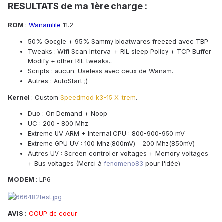
RESULTATS de ma 1ère charge :
ROM
:
Wanamlite
11.2
50% Google + 95% Sammy bloatwares freezed avec TBP
Tweaks : Wifi Scan Interval + RIL sleep Policy + TCP Buffer
Modify + other RIL tweaks...
Scripts : aucun. Useless avec ceux de Wanam.
Autres : AutoStart ;)
Kernel
: Custom
Speedmod k3-15 X-trem
.
Duo : On Demand + Noop
UC : 200 - 800 Mhz
Extreme UV ARM + Internal CPU : 800-900-950 mV
Extreme GPU UV : 100 Mhz(800mV) - 200 Mhz(850mV)
Autres UV : Screen controller voltages + Memory voltages
+ Bus voltages (Merci à
fenomeno83
pour l'idée)
MODEM
: LP6
AVIS :
COUP de coeur