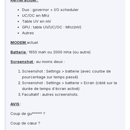
Kernel actuel :
Duo : governor + I/O scheduler
UC/OC en Mhz
Table UV en mV
GPU : table UV/UC/OC : Mhz(mV)
Autres
MODEM
actuel
Batterie
: 1650 mah ou 2000 mha (ou autre)
Screenshot
: au moins deux :
Screenshot : Settings > batterie (avec courbe de
pourcentage sur temps passé)
Screenshot : Settings > batterie > Ecran (ciblé sur la
durée de temps d'écran activé)
Facultatif : autres screenshots.
AVIS
:
Coup de gu***** ?
Coup de cœur ?