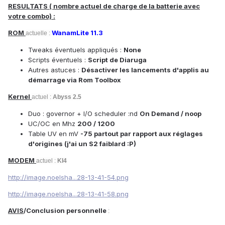
RESULTATS ( nombre actuel de charge de la batterie avec
votre combo) :
ROM
WanamLite 11.3
actuelle :
Tweaks éventuels appliqués :
None
Scripts éventuels :
Script de Diaruga
Autres astuces :
Désactiver les lancements d'applis au
démarrage via Rom Toolbox
Kernel
actuel :
Abyss 2.5
Duo : governor + I/O scheduler :nd
On Demand / noop
UC/OC en Mhz
200 / 1200
Table UV en mV
-75 partout par rapport aux réglages
d'origines (j'ai un S2 faiblard :P)
MODEM
actuel :
KI4
http://image.noelsha...28-13-41-54.png
http://image.noelsha...28-13-41-58.png
AVIS
/Conclusion personnelle
: