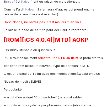
(
frisco75
et
Kalean
) ont eu raison de ma patience...
Comme l'a dit
Kalean
, il y en aura d'autres qui prendront ma
relève (là je suis d'accord avec lui..)
Donc Noobs, ne partez pas, c'est moi qui m'en vais..
Je laisse le code de ce tuto pour celui qui le reprendra...
[ROM][iCS 4.0.4]|MTD] AOKP
ICS 100% Utilisable au quotidien !!!
PS : il faut absolument
remettre une
STOCK ROM
la première fois
car cette rom utilise un nouveau type de partition le MTD
C'est une base de Te4m avec des modifications(tweak) en plus
Niveau de modif : ELEVEE
Particularité :
+ ajout d'un widget "Com switcher"(personalisable)
+ modifications système par plusieurs menus (abondance