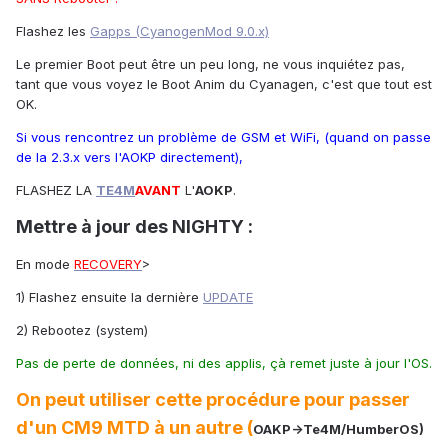
Flashez les
Gapps (CyanogenMod 9.0.x)
Le premier Boot peut être un peu long, ne vous inquiétez pas,
tant que vous voyez le Boot Anim du Cyanagen, c'est que tout est
OK.
Si vous rencontrez un problème de GSM et WiFi, (quand on passe
de la 2.3.x vers l'AOKP directement),
FLASHEZ LA
TE4M
AVANT
L'
AOKP
.
Mettre à jour des NIGHTY :
En mode
RECOVERY
>
1) Flashez ensuite la dernière
UPDATE
2) Rebootez (system)
Pas de perte de données, ni des applis, çà remet juste à jour l'OS.
On peut utiliser cette procédure pour passer
d'un CM9 MTD à un autre (
OAKP
->
Te4M
/HumberOS)