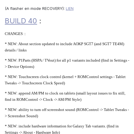
(A flasher en mode RECOVERY):
LIEN
BUILD 40
:
CHANGES ::
* NEW: About section updated to include AOKP SGT7 (and SGT7 TE4M)
details / links
* NEW: P1Parts (HSPA / TVout) for all p1 variants included (find in Settings -
> Device Options)
* NEW: Touchscreen clock control (kernel + ROMControl settings - Tablet
Tweaks -> Touchscreen Clock Speed)
* NEW: append AM/PM to clock on tablets (small layout issues to fix still,
find in ROMControl -> Clock -> AM/PM Style)
* NEW: ability to turn off screenshot sound (ROMControl -> Tablet Tweaks -
> Screenshot Sound)
* NEW: include hardware information for Galaxy Tab variants. (find in
Settings -> About - Hardware Info)