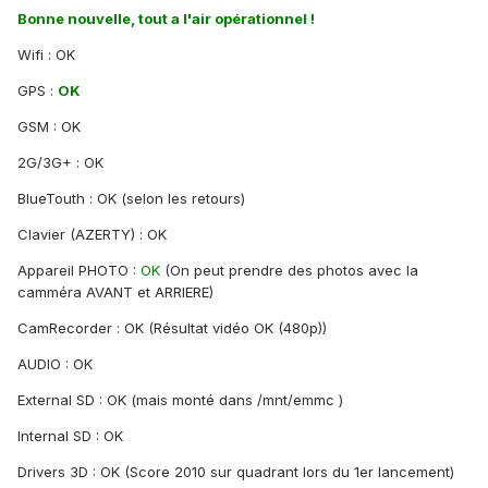
Bonne nouvelle, tout a l'air opérationnel !
Wifi : OK
GPS :
OK
GSM : OK
2G/3G+ : OK
BlueTouth : OK (selon les retours)
Clavier (AZERTY) : OK
Appareil PHOTO :
OK
(On peut prendre des photos avec la
camméra AVANT et ARRIERE)
CamRecorder : OK (Résultat vidéo OK (480p))
AUDIO : OK
External SD : OK (mais monté dans /mnt/emmc )
Internal SD : OK
Drivers 3D : OK (Score 2010 sur quadrant lors du 1er lancement)