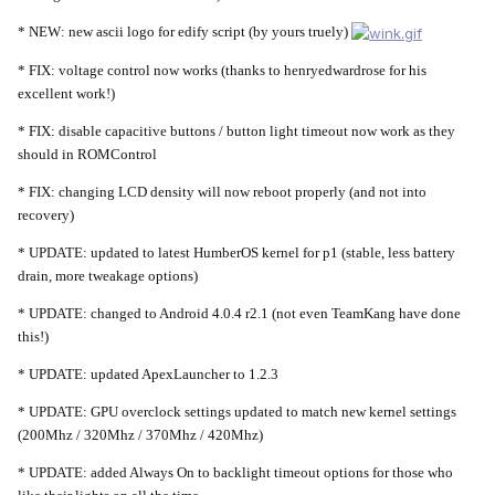
* NEW: new ascii logo for edify script (by yours truely)
* FIX: voltage control now works (thanks to henryedwardrose for his
excellent work!)
* FIX: disable capacitive buttons / button light timeout now work as they
should in ROMControl
* FIX: changing LCD density will now reboot properly (and not into
recovery)
* UPDATE: updated to latest HumberOS kernel for p1 (stable, less battery
drain, more tweakage options)
* UPDATE: changed to Android 4.0.4 r2.1 (not even TeamKang have done
this!)
* UPDATE: updated ApexLauncher to 1.2.3
* UPDATE: GPU overclock settings updated to match new kernel settings
(200Mhz / 320Mhz / 370Mhz / 420Mhz)
* UPDATE: added Always On to backlight timeout options for those who