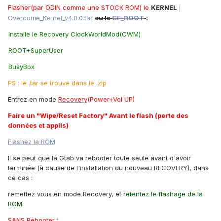
Flasher(par ODIN comme une
STOCK ROM
) le
KERNEL
|
Overcome_Kernel_v4.0.0.tar
ou le
CF_ROOT
:
Installe le Recovery ClockWorldMod(CWM)
ROOT+SuperUser
BusyBox
PS : le .tar se trouve dans le .zip
Entrez en mode
Recovery
(Power+Vol UP)
Faire un "Wipe/Reset Factory" Avant le flash (perte des
données et applis)
Flashez la ROM
Il se peut que la Gtab va rebooter toute seule avant d'avoir
terminée (à cause de l'installation du nouveau RECOVERY), dans
ce cas :
remettez vous en mode Recovery, et
retentez le flashage de la
ROM
.
SANS Rebooter :