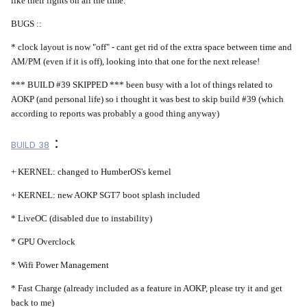
like their lights on all the time.
BUGS ::
* clock layout is now "off" - cant get rid of the extra space between time and
AM/PM (even if it is off), looking into that one for the next release!
*** BUILD #39 SKIPPED *** been busy with a lot of things related to
AOKP (and personal life) so i thought it was best to skip build #39 (which
according to reports was probably a good thing anyway)
:
BUILD 38
+ KERNEL: changed to HumberOS's kernel
+ KERNEL: new AOKP SGT7 boot splash included
* LiveOC (disabled due to instability)
* GPU Overclock
* Wifi Power Management
* Fast Charge (already included as a feature in AOKP, please try it and get
back to me)