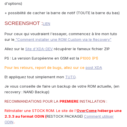
d'options)
+ possibilité de cacher la barre de notif (TOUTE la barre du bas)
SCREENSHOT :
LIEN
Pour ceux qui voudraient l'essayer, commencez à lire mon tuto
sur le
"Comment installer une ROM Custom via le Recovery"
Allez sur le
Site d'XDA-DEV
récupérer le fameux fichier ZIP
PS : La version Européenne en GSM est la
P1000 (P1)
Pour les retours, report de bugs, allez sur ce
post XDA
Et appliquez tout simplement mon
TUTO
.
Je vous conseille de faire un backup de votre ROM actuelle, (en
recovery : NAND Backup)
RECOMMANDATIONS POUR LA
PREMIERE
INSTALLATION :
RéInstaller une STOCK ROM. Le site de l'
OverCome
héberge une
2.3.3 au format ODIN (
RESTOCK PACKAGE)
Comment utiliser
ODIN
.
.