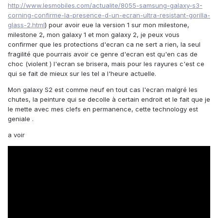
http://www.lesmobiles.com/actualite/8055-samsung-galaxy-s3-
corning-confirme-la-presence-d-un-ecran-ultra-resistant-gorilla-
glass-2.html
) pour avoir eue la version 1 sur mon milestone,
milestone 2, mon galaxy 1 et mon galaxy 2, je peux vous
confirmer que les protections d'ecran ca ne sert a rien, la seul
fragilité que pourrais avoir ce genre d'ecran est qu'en cas de
choc (violent ) l'ecran se brisera, mais pour les rayures c'est ce
qui se fait de mieux sur les tel a l'heure actuelle.
Mon galaxy S2 est comme neuf en tout cas l'ecran malgré les
chutes, la peinture qui se decolle à certain endroit et le fait que je
le mette avec mes clefs en permanence, cette technology est
geniale .
a voir