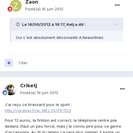
Citer
Criketj
Posté(e)
19 juin 2012
J'ai reçu ce brassard pour le sport :
http://cgi.ebay.fr/w...ME:L:OU:FR:1123
Pour 13 euros, la finition est correct, le téléphone rentre pile
dedans (faut un peu forcé, mais j'ai connu pire pour ce genre
d'accessoire. Au fil du temps ça sera plus simple). Il existe un