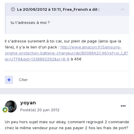
Le 20/06/2012 à 13:11, Free_French a dit :
tu t'adresses à moi ?
Il s'adresse surement à toi car, sur plein de page (ainsi que la
1ère), il y'a le lien d'un pack :
http://www.amazon.fr/Samsung-
origine-protection-batterie-chargeur/dp/B0088A2C46/ref=sr_1_8?
ie=UTF8&qid=1338892292&sr=8-8
à 45€
Citer
yoyan
Posté(e)
20 juin 2012
Un peu hors sujet mais sur ebay, comment regroupé 2 commande
chez le même vendeur pour ne pas payer 2 fois les frais de port?