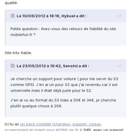
qualité.
Le 10/06/2012 à 18:16, Hykuel a dit :
Petite question : Avez-vous des retours de fiabilité du site
mobilefun.fr ?
Site très fiable.
Le 23/05/2012 à 19:42, Senshii a dit :
Je cherche un support pour voiture ( pour me servir du S3
comme GPS). J'en ai un pour S2 que j'ai revendu car il est
universelle mais il était déjà juste pour le S2.
J'en ai vu au format du S3 mais a 50€ et 34€, je cherche
plutôt quelque chose à 20€.
Ici tu as
un pack complet (chargeur, support, coque,
screenshield et stylet) pour MOINS de 10 €
FdPI, avec un support