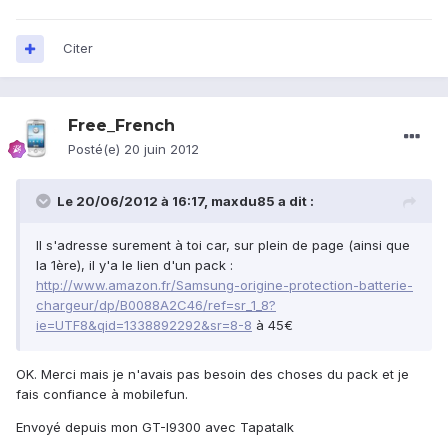
Citer
Free_French
Posté(e)
20 juin 2012
Le 20/06/2012 à 16:17, maxdu85 a dit :
Il s'adresse surement à toi car, sur plein de page (ainsi que
la 1ère), il y'a le lien d'un pack :
http://www.amazon.fr/Samsung-origine-protection-batterie-
chargeur/dp/B0088A2C46/ref=sr_1_8?
ie=UTF8&qid=1338892292&sr=8-8
à 45€
OK. Merci mais je n'avais pas besoin des choses du pack et je
fais confiance à mobilefun.
Envoyé depuis mon GT-I9300 avec Tapatalk