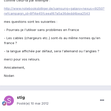
comme celui-là par exemple :
http://www.notebooksbilliger.de/samsung+galaxy+nexus+i9250?
refcampaign_id=8f14e45fceea167a5a36dedd4bea2543
mes questions sont les suivantes :
- Pourrais-je l'utiliser sans problèmes en France
- Les cables (chargeurs etc..) sont-ils au même normes qu'en
france ?
- la langue affichée par défaut, sera l'allemand ou l'anglais ?
merci pour vos retours.
Amicalement,
Nodan
stig
Posté(e)
10 mai 2012