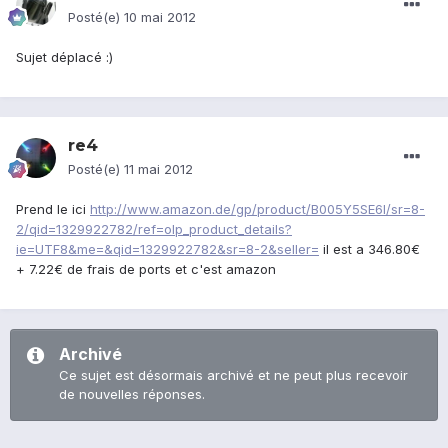
Posté(e)
10 mai 2012
Sujet déplacé :)
re4
Posté(e)
11 mai 2012
Prend le ici
http://www.amazon.de/gp/product/B005Y5SE6I/sr=8-
2/qid=1329922782/ref=olp_product_details?
ie=UTF8&me=&qid=1329922782&sr=8-2&seller=
il est a 346.80€
+ 7.22€ de frais de ports et c'est amazon
Archivé
Ce sujet est désormais archivé et ne peut plus recevoir
de nouvelles réponses.