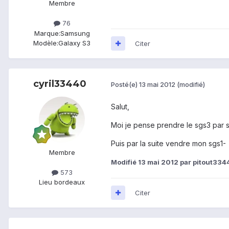
Membre
76
Marque:
Samsung
Modèle:
Galaxy S3
Citer
cyril33440
Posté(e)
13 mai 2012
(modifié)
Salut,
Moi je pense prendre le sgs3 par sfr
Puis par la suite vendre mon sgs1-
Membre
Modifié
13 mai 2012
par pitout334
573
Lieu
bordeaux
Citer