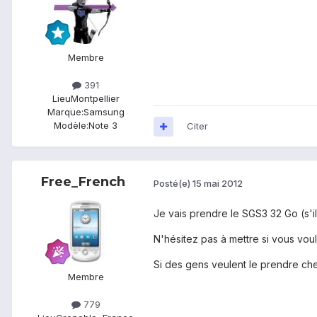
Membre
391
Lieu
Montpellier
Marque:
Samsung
Modèle:
Note 3
Citer
Free_French
Posté(e)
15 mai 2012
Je vais prendre le SGS3 32 Go (s'i
N'hésitez pas à mettre si vous vo
Si des gens veulent le prendre ch
Membre
779