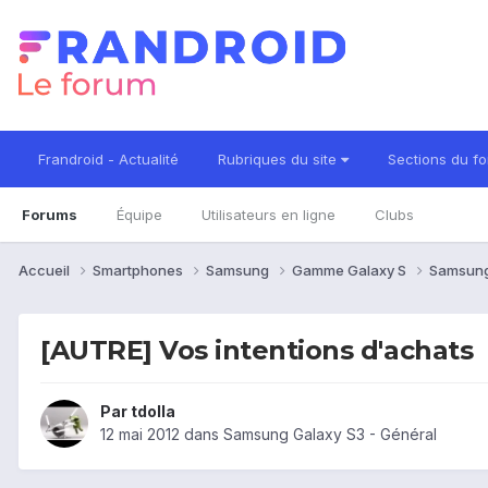
Frandroid - Actualité
Rubriques du site
Sections du f
Forums
Équipe
Utilisateurs en ligne
Clubs
Accueil
Smartphones
Samsung
Gamme Galaxy S
Samsung
[AUTRE] Vos intentions d'achats
Par
tdolla
12 mai 2012
dans
Samsung Galaxy S3 - Général