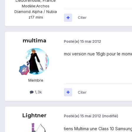
Lieu
Grenoble, France
Modèle:
Archos
Diamond Alpha / Nubia
z17 mini
Citer
multima
Posté(e)
15 mai 2012
moi version nue 16gb pour le mome
Membre
1,3k
Citer
Lightner
Posté(e)
15 mai 2012
(modifié)
tiens Multima une Class 10 Samsun