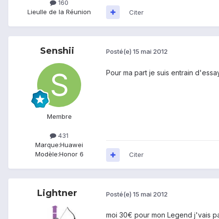
160
Lieu
Ile de la Réunion
Citer
Senshii
Posté(e)
15 mai 2012
Pour ma part je suis entrain d'ess
Membre
431
Marque:
Huawei
Modèle:
Honor 6
Citer
Lightner
Posté(e)
15 mai 2012
moi 30€ pour mon Legend j'vais pas a