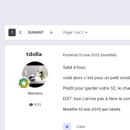
1
2
SUIVANT
Page 1 sur 2
tdolla
Posté(e)
12 mai 2012
(modifié)
Salut à tous,
voilà alors c'est pour un petit so
Plutôt pour garder votre S2, le c
Membre
EDIT: bon j'arrive pas à faire le 
625
Modifié
12 mai 2012
par tdolla
Citer