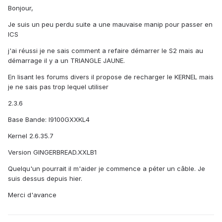
Bonjour,
Je suis un peu perdu suite a une mauvaise manip pour passer en
ICS
j'ai réussi je ne sais comment a refaire démarrer le S2 mais au
démarrage il y a un TRIANGLE JAUNE.
En lisant les forums divers il propose de recharger le KERNEL mais
je ne sais pas trop lequel utiliser
2.3.6
Base Bande: I9100GXXKL4
Kernel 2.6.35.7
Version GINGERBREAD.XXLB1
Quelqu'un pourrait il m'aider je commence a péter un câble. Je
suis dessus depuis hier.
Merci d'avance