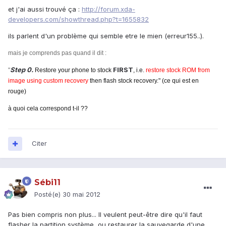
et j'ai aussi trouvé ça :
http://forum.xda-
developers.com/showthread.php?t=1655832
ils parlent d'un problème qui semble etre le mien (erreur155..).
mais je comprends pas quand il dit :
Step 0.
FIRST
"
Restore your phone to stock
, i.e.
restore stock ROM from
image using custom recovery
then flash stock recovery." (ce qui est en
rouge)
à quoi cela correspond t-il ??
Citer
Sébi11
Posté(e)
30 mai 2012
Pas bien compris non plus... Il veulent peut-être dire qu'il faut
flasher la partition système, ou restaurer la sauvegarde d'une