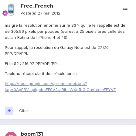
Free_French
Posté(e)
27 mai 2012
malgré la résolution énorme sur le S3 ? qui je le rappelle est de
de 305.96 pixels par pouces (qui est à 25 pixels près celle des
écran Retina de l'iPhone 4 et 4S).
Pour rappel, la résolution du Galaxy Note est de 277.10
PPP/DPI/PPI.
Et le S2 : 216.97 PPP/DPI/PPI.
Tableau récapitulatif des résolutions :
https://docs.google.com/spreadsheet/ccc?
key=0AgPBV_qdlgcbcEE0V2UtRjhJWXp1bGlCaVhtemFFYVE
Citer
boom131