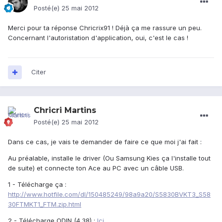
Posté(e)
25 mai 2012
Merci pour ta réponse Chricrix91 ! Déjà ça me rassure un peu.
Concernant l'autoristation d'application, oui, c'est le cas !
Citer
Chricri Martins
Posté(e)
25 mai 2012
Dans ce cas, je vais te demander de faire ce que moi j'ai fait :
Au préalable, installe le driver (Ou Samsung Kies ça l'installe tout
de suite) et connecte ton Ace au PC avec un câble USB.
1 - Télécharge ça :
http://www.hotfile.com/dl/150485249/98a9a20/S5830BVKT3_S58
30FTMKT1_FTM.zip.html
2 - Télécharge ODIN (4.38) :
Ici