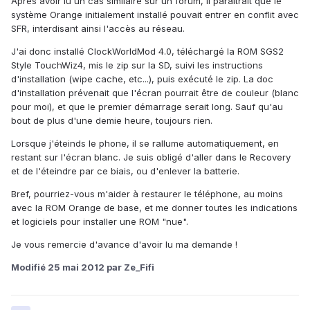
Après avoir lu un cas similaire sur un forum, il paraîtrait que le
système Orange initialement installé pouvait entrer en conflit avec
SFR, interdisant ainsi l'accès au réseau.
J'ai donc installé ClockWorldMod 4.0, téléchargé la ROM SGS2
Style TouchWiz4, mis le zip sur la SD, suivi les instructions
d'installation (wipe cache, etc...), puis exécuté le zip. La doc
d'installation prévenait que l'écran pourrait être de couleur (blanc
pour moi), et que le premier démarrage serait long. Sauf qu'au
bout de plus d'une demie heure, toujours rien.
Lorsque j'éteinds le phone, il se rallume automatiquement, en
restant sur l'écran blanc. Je suis obligé d'aller dans le Recovery
et de l'éteindre par ce biais, ou d'enlever la batterie.
Bref, pourriez-vous m'aider à restaurer le téléphone, au moins
avec la ROM Orange de base, et me donner toutes les indications
et logiciels pour installer une ROM "nue".
Je vous remercie d'avance d'avoir lu ma demande !
Modifié
25 mai 2012
par Ze_Fifi