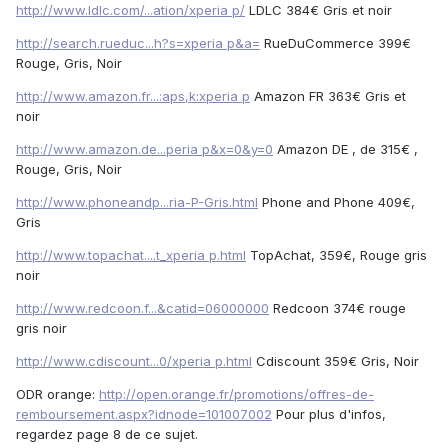
http://www.ldlc.com/...ation/xperia p/
LDLC 384€ Gris et noir
http://search.rueduc...h?s=xperia p&a=
RueDuCommerce 399€
Rouge, Gris, Noir
http://www.amazon.fr...:aps,k:xperia p
Amazon FR 363€ Gris et
noir
http://www.amazon.de...peria p&x=0&y=0
Amazon DE , de 315€ ,
Rouge, Gris, Noir
http://www.phoneandp...ria-P-Gris.html
Phone and Phone 409€,
Gris
http://www.topachat....t_xperia p.html
TopAchat, 359€, Rouge gris
noir
http://www.redcoon.f...&catid=06000000
Redcoon 374€ rouge
gris noir
http://www.cdiscount...0/xperia p.html
Cdiscount 359€ Gris, Noir
ODR orange:
http://open.orange.fr/promotions/offres-de-
remboursement.aspx?idnode=101007002
Pour plus d'infos,
regardez page 8 de ce sujet.