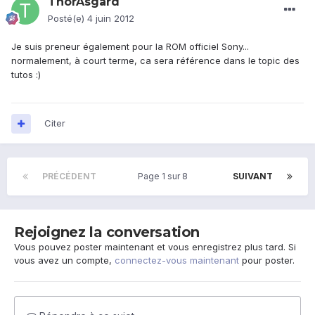
ThorAsgard
Posté(e)
4 juin 2012
Je suis preneur également pour la ROM officiel Sony...
normalement, à court terme, ca sera référence dans le topic des
tutos :)
Citer
PRÉCÉDENT
Page 1 sur 8
SUIVANT
Rejoignez la conversation
Vous pouvez poster maintenant et vous enregistrez plus tard. Si
vous avez un compte,
connectez-vous maintenant
pour poster.