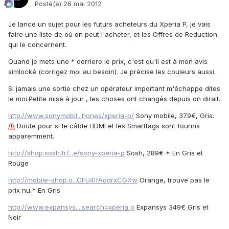
Posté(e)
26 mai 2012
Je lance un sujet pour les futurs acheteurs du Xperia P, je vais
faire une liste de où on peut l'acheter, et les Offres de Reduction
qui le concernent.
Quand je mets une * derriere le prix, c'est qu'il est à mon avis
simlocké (corrigez moi au besoin). Je précise les couleurs aussi.
Si jamais une sortie chez un opérateur important m'échappe dites
le moi.Petite mise à jour , les choses ont changés depuis on dirait.
http://www.sonymobil...hones/xperia-p/
Sony mobile, 379€, Gris.
/!\
Doute pour si le câble HDMI et les Smarttags sont fournis
apparemment.
http://shop.sosh.fr/...e/sony-xperia-p
Sosh, 289€ * En Gris et
Rouge
http://mobile-shop.o...CFU4lfAodrxCGXw
Orange, trouve pas le
prix nu,* En Gris
http://www.expansys....search=xperia p
Expansys 349€ Gris et
Noir