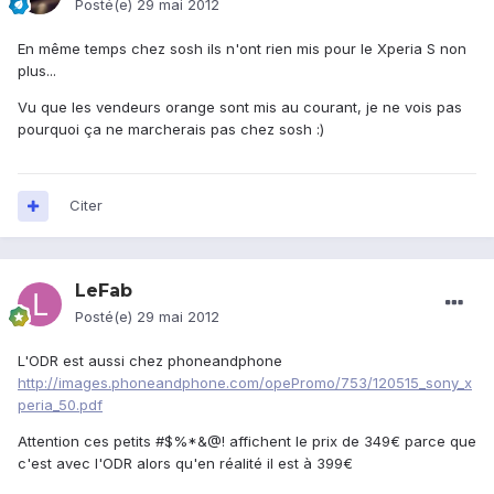
Posté(e)
29 mai 2012
En même temps chez sosh ils n'ont rien mis pour le Xperia S non
plus...
Vu que les vendeurs orange sont mis au courant, je ne vois pas
pourquoi ça ne marcherais pas chez sosh :)
Citer
LeFab
Posté(e)
29 mai 2012
L'ODR est aussi chez phoneandphone
http://images.phoneandphone.com/opePromo/753/120515_sony_x
peria_50.pdf
Attention ces petits #$%*&@! affichent le prix de 349€ parce que
c'est avec l'ODR alors qu'en réalité il est à 399€