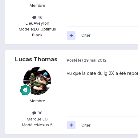
Membre
46
Lieu
Aveyron
Modèle:
LG Optimus
Black
Citer
Lucas Thomas
Posté(e)
29 mai 2012
vu que la date du lg 2X a été rep
Membre
90
Marque:
LG
Modèle:
Nexus 5
Citer