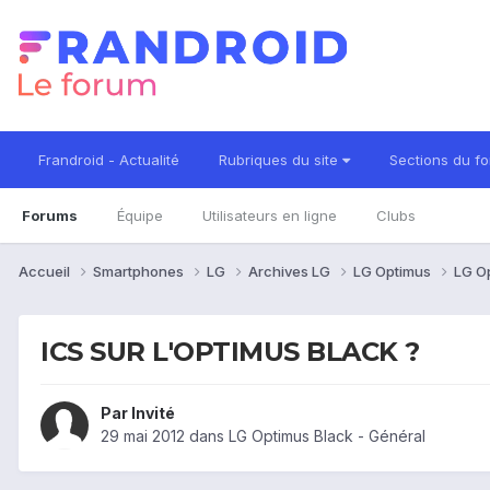
Frandroid - Actualité
Rubriques du site
Sections du f
Forums
Équipe
Utilisateurs en ligne
Clubs
Accueil
Smartphones
LG
Archives LG
LG Optimus
LG O
ICS SUR L'OPTIMUS BLACK ?
Par Invité
29 mai 2012
dans
LG Optimus Black - Général