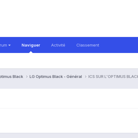
orum
Naviguer
Activité
Classement
ptimus Black
LG Optimus Black - Général
ICS SUR L'OPTIMUS BLAC