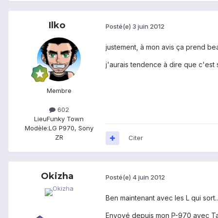
Ilko
Posté(e)
3 juin 2012
justement, à mon avis ça prend be
j'aurais tendence à dire que c'est
Membre
602
Lieu
Funky Town
Modèle:
LG P970, Sony
ZR
Citer
Okizha
Posté(e)
4 juin 2012
Ben maintenant avec les L qui sort
Envoyé depuis mon P-970 avec Ta