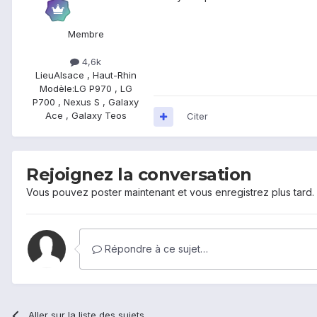
Membre
4,6k
Lieu
Alsace , Haut-Rhin
Modèle:
LG P970 , LG
P700 , Nexus S , Galaxy
Ace , Galaxy Teos
Citer
Rejoignez la conversation
Vous pouvez poster maintenant et vous enregistrez plus tard
Répondre à ce sujet…
Aller sur la liste des sujets