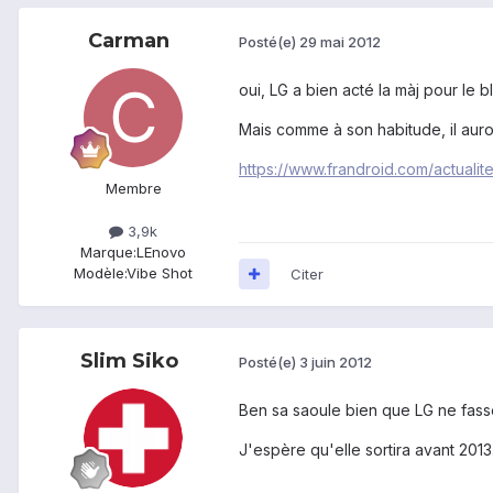
Carman
Posté(e)
29 mai 2012
oui, LG a bien acté la màj pour le b
Mais comme à son habitude, il auro
https://www.frandroid.com/actuali
Membre
3,9k
Marque:
LEnovo
Modèle:
Vibe Shot
Citer
Slim Siko
Posté(e)
3 juin 2012
Ben sa saoule bien que LG ne fasse 
J'espère qu'elle sortira avant 2013.