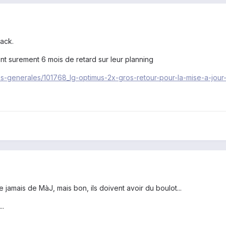
lack.
nt surement 6 mois de retard sur leur planning
tes-generales/101768_lg-optimus-2x-gros-retour-pour-la-mise-a-jou
jamais de MàJ, mais bon, ils doivent avoir du boulot...
..