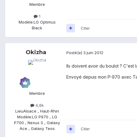
Membre
1
Modèle:
LG Optimus
Black
Citer
Okizha
Posté(e)
3 juin 2012
Ils doivent avoir du boulot ? C'est
Envoyé depuis mon P-970 avec Ta
Membre
4,6k
Lieu
Alsace , Haut-Rhin
Modèle:
LG P970 , LG
P700 , Nexus S , Galaxy
Ace , Galaxy Teos
Citer