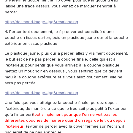
3: Refermer doucement le flip cover pour que la goûte d'eau
laisse une trace dessus. Vous venez de marquer l'endroit à
percer.
http://desmond.image...jpg&res=landing
4: Percer tout doucement, le flip cover est constitué d'une
couche en tissus carton, puis un plastique jaune dur et la couche
extérieur en tissus plastique
Le plastique jaune, plus dur à percer, allez y vraiment doucement,
le but est de ne pas percer la couche finale, celle qui est à
l'extérieur. pour sentir que vous arrivez à la couche plastique
mettez un mouchoir en dessous , vous sentirez que ça devient
mou à la couche extérieure et si vous allez doucement, elle ne
sera pas percée.
http://desmond.image...jpg&res=landing
Une fois que vous atteignez la couche finale, percez depuis
l'extérieur, de manière à ce que le trou soit plus petit à l'extérieur
qu'a l'intérieur(
tout simplement pour que l'on ne voit pas les
différentes couches de mariere quand on regarde le trou depuis
l'extérieur
) (éviter de percer avec la cover fermée sur l'écran, il
risquerait de ne pas apprécier).