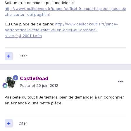
Soit un truc comme le petit modèle ici:
http://www.multicovers.fr/pages/coffret_9_emporte_piece_pour_ba
che_carton_cuirpag.html
Ou une pince de ce genre:
http://www.destockoutils.fr/pince-
perforatrice-a-tete-rotative-en-acier-au-carbone-
silver,fr,4,200111.cfm
Citer
CastleRoad
Posté(e)
20 juin 2012
Pas bête du tout !! Je tenterai bien de demander à un cordonnier
en échange d'une petite pièce
Citer