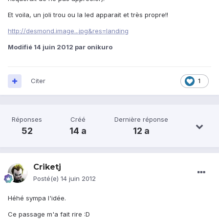
Et voila, un joli trou ou la led apparait et très propre!!
http://desmond.image...jpg&res=landing
Modifié
14 juin 2012
par onikuro
Citer
1
Réponses
Créé
Dernière réponse
52
14 a
12 a
Criketj
Posté(e)
14 juin 2012
Héhé sympa l'idée.
Ce passage m'a fait rire :D