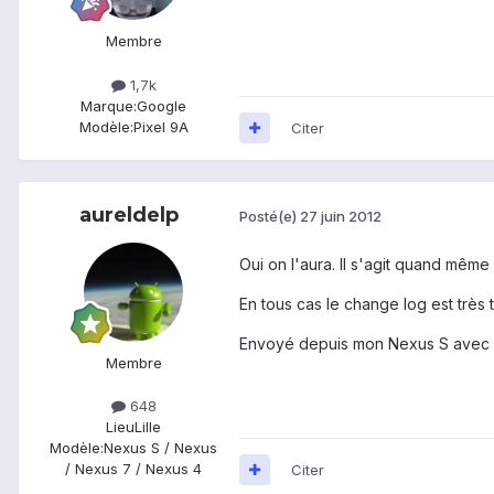
Membre
1,7k
Marque:
Google
Modèle:
Pixel 9A
Citer
aureldelp
Posté(e)
27 juin 2012
Oui on l'aura. Il s'agit quand même
En tous cas le change log est très 
Envoyé depuis mon Nexus S avec 
Membre
648
Lieu
Lille
Modèle:
Nexus S / Nexus
/ Nexus 7 / Nexus 4
Citer