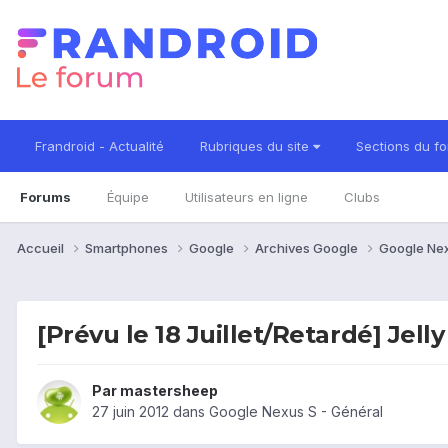
Frandroid - Actualité
Rubriques du site
Sections du f
Forums
Équipe
Utilisateurs en ligne
Clubs
Accueil
Smartphones
Google
Archives Google
Google Ne
[Prévu le 18 Juillet/Retardé] Jell
Par
mastersheep
27 juin 2012
dans
Google Nexus S - Général