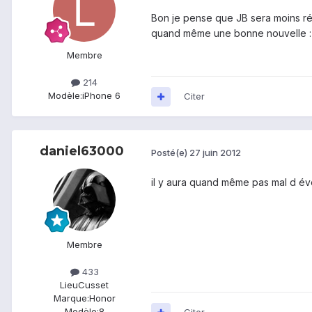
Bon je pense que JB sera moins ré
quand même une bonne nouvelle :
Membre
214
Modèle:
iPhone 6
Citer
daniel63000
Posté(e)
27 juin 2012
il y aura quand même pas mal d évol
Membre
433
Lieu
Cusset
Marque:
Honor
Modèle:
8