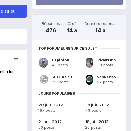
e sujet
Réponses
Créé
Dernière réponse
476
14 a
14 a
TOP FORUMEURS SUR CE SUJET
Lapinfourbe
RiderOnSuzuki
45 posts
38 posts
t à lui
AirOne70
vaskezsanchez
29 posts
22 posts
JOURS POPULAIRES
20 juil. 2012
19 juil. 2012
167 posts
48 posts
21 juil. 2012
18 juil. 2012
36 posts
26 posts