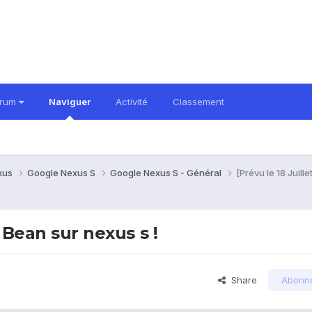
orum
Naviguer
Activité
Classement
xus
Google Nexus S
Google Nexus S - Général
[Prévu le 18 Juill
y Bean sur nexus s !
Share
Abonn