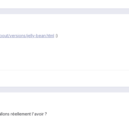
bout/versions/jelly-bean.html
:)
lons réellement l'avoir ?