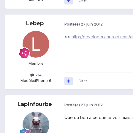
Citer
Lebep
Posté(e)
27 juin 2012
>>
http://developer.android.com/a
Membre
214
Modèle:
iPhone 6
Citer
Lapinfourbe
Posté(e)
27 juin 2012
Que du bon à ce que je vois mais al