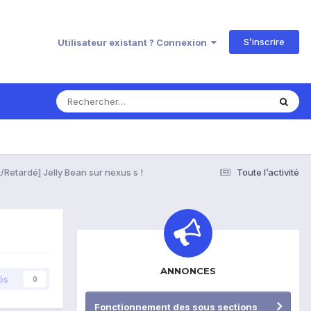
S’inscrire
Utilisateur existant ? Connexion
et/Retardé] Jelly Bean sur nexus s !
Toute l’activité
ANNONCES
és
0
Fonctionnement des sous sections