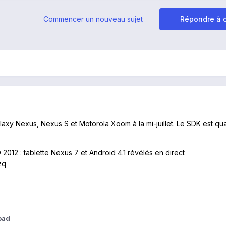
Commencer un nouveau sujet
Répondre à c
axy Nexus, Nexus S et Motorola Xoom à la mi-juillet. Le SDK est quan
 2012 : tablette Nexus 7 et Android 4.1 révélés en direct
zq
oad