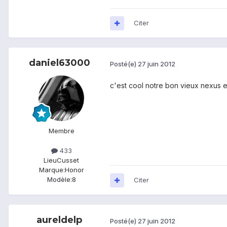
Citer
daniel63000
Posté(e)
27 juin 2012
c'est cool notre bon vieux nexus es
Membre
433
Lieu
Cusset
Marque:
Honor
Modèle:
8
Citer
aureldelp
Posté(e)
27 juin 2012