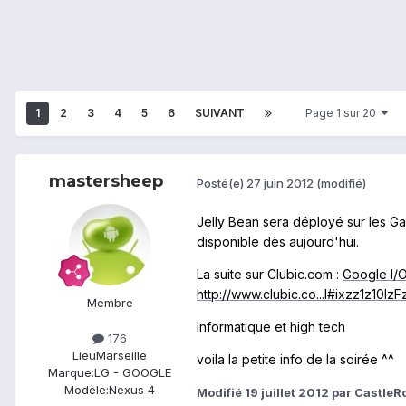
1
2
3
4
5
6
SUIVANT
Page 1 sur 20
mastersheep
Posté(e)
27 juin 2012
(modifié)
Jelly Bean sera déployé sur les Gal
disponible dès auj
ou
rd'hui.
La suite sur Clubic.com :
Google I/O
http://www.clubic.co...l#ixzz1z10IzF
Membre
Informatique et high tech
176
Lieu
Marseille
voila la petite info de la soirée ^^
Marque:
LG - GOOGLE
Modèle:
Nexus 4
Modifié
19 juillet 2012
par CastleR