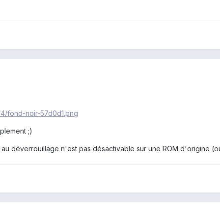
8/4/fond-noir-57d0d1.png
plement ;)
on au déverrouillage n'est pas désactivable sur une ROM d'origine (o