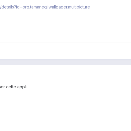
/details?id=org.tamanegi.wallpaper.multipicture
er cette appli