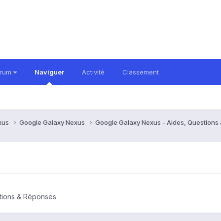
orum
Naviguer
Activité
Classement
xus
Google Galaxy Nexus
Google Galaxy Nexus - Aides, Question
tions & Réponses