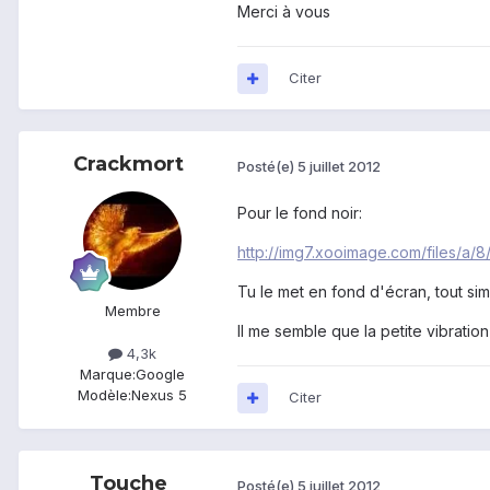
Merci à vous
Citer
Crackmort
Posté(e)
5 juillet 2012
Pour le fond noir:
http://img7.xooimage.com/files/a/
Tu le met en fond d'écran, tout sim
Membre
Il me semble que la petite vibrati
4,3k
Marque:
Google
Modèle:
Nexus 5
Citer
Touche
Posté(e)
5 juillet 2012