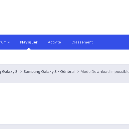
orum
Naviguer
Activité
Classement
 Galaxy S
Samsung Galaxy S - Général
Mode Download impossible