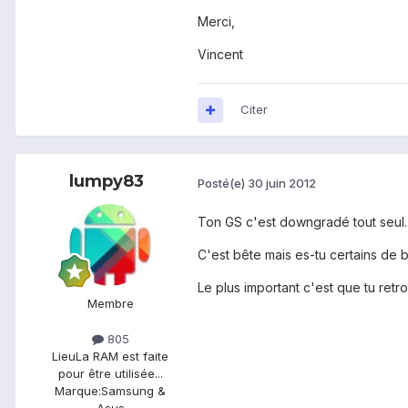
Merci,
Vincent
Citer
lumpy83
Posté(e)
30 juin 2012
Ton GS c'est downgradé tout seul...
C'est bête mais es-tu certains de
Le plus important c'est que tu ret
Membre
805
Lieu
La RAM est faite
pour être utilisée...
Marque:
Samsung &