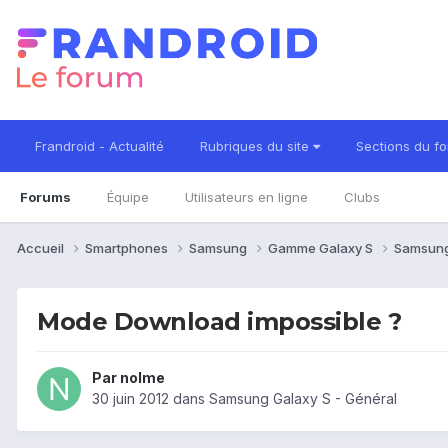
Frandroid - Actualité
Rubriques du site
Sections du f
Forums
Équipe
Utilisateurs en ligne
Clubs
Accueil
Smartphones
Samsung
Gamme Galaxy S
Samsung
Mode Download impossible ?
Par
nolme
30 juin 2012
dans
Samsung Galaxy S - Général