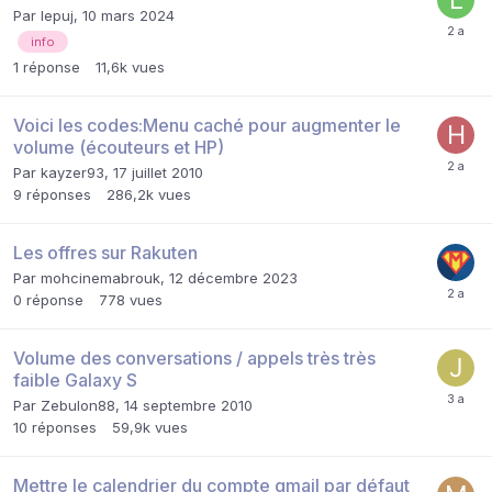
Par
lepuj
,
10 mars 2024
info
1
réponse
11,6k
vues
Voici les codes:Menu caché pour augmenter le
volume (écouteurs et HP)
Par
kayzer93
,
17 juillet 2010
9
réponses
286,2k
vues
Les offres sur Rakuten
Par
mohcinemabrouk
,
12 décembre 2023
0
réponse
778
vues
Volume des conversations / appels très très
faible Galaxy S
Par
Zebulon88
,
14 septembre 2010
10
réponses
59,9k
vues
Mettre le calendrier du compte gmail par défaut