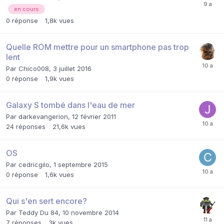
en cours
0
réponse
1,8k
vues
Quelle ROM mettre pour un smartphone pas trop
lent
Par
Chico008
,
3 juillet 2016
0
réponse
1,9k
vues
Galaxy S tombé dans l'eau de mer
Par
darkevangerion
,
12 février 2011
24
réponses
21,6k
vues
OS
Par
cedricgilo
,
1 septembre 2015
0
réponse
1,6k
vues
Qui s'en sert encore?
Par
Teddy Du 84
,
10 novembre 2014
7
réponses
3k
vues