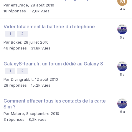
Par
elfs_rage
,
28 août 2010
10
réponses
12,6k
vues
Vider totalement la batterie du telephone
1
2
Par
Boxer
,
28 juillet 2010
46
réponses
31,8k
vues
GalaxyS-team.fr, un forum dédié au Galaxy S
1
2
Par
Divingrabbit
,
12 août 2010
28
réponses
15,2k
vues
Comment effacer tous les contacts de la carte
Sim ?
Par
Matbro
,
8 septembre 2010
3
réponses
8,2k
vues