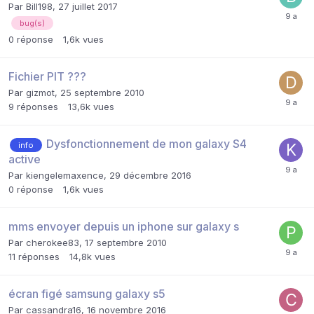
Par
Bill198
,
27 juillet 2017
bug(s)
0
réponse
1,6k
vues
Fichier PIT ???
Par
gizmot
,
25 septembre 2010
9
réponses
13,6k
vues
Dysfonctionnement de mon galaxy S4
info
active
Par
kiengelemaxence
,
29 décembre 2016
0
réponse
1,6k
vues
mms envoyer depuis un iphone sur galaxy s
Par
cherokee83
,
17 septembre 2010
11
réponses
14,8k
vues
écran figé samsung galaxy s5
Par
cassandra16
,
16 novembre 2016