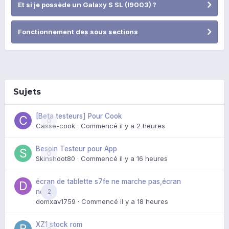
Et si je possède un Galaxy S SL (I9003) ?
Fonctionnement des sous sections
Sujets
[Beta testeurs] Pour Cook
0
Casse-cook
· Commencé
il y a 2 heures
Besoin Testeur pour App
0
Skinshoot80
· Commencé
il y a 16 heures
écran de tablette s7fe ne marche pas,écran
2
noir
domxav1759
· Commencé
il y a 18 heures
XZ1 stock rom