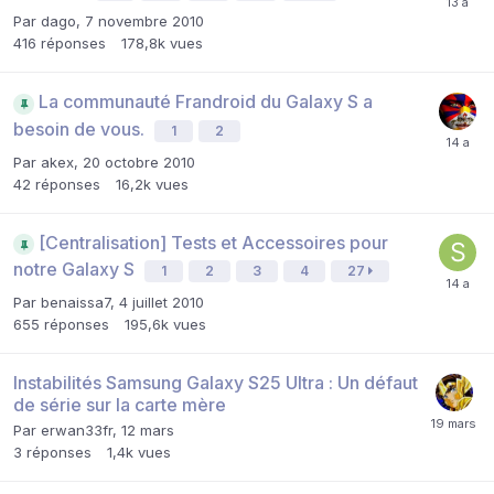
Par
dago
,
7 novembre 2010
416
réponses
178,8k
vues
La communauté Frandroid du Galaxy S a
besoin de vous.
1
2
Par
akex
,
20 octobre 2010
42
réponses
16,2k
vues
[Centralisation] Tests et Accessoires pour
notre Galaxy S
1
2
3
4
27
Par
benaissa7
,
4 juillet 2010
655
réponses
195,6k
vues
Instabilités Samsung Galaxy S25 Ultra : Un défaut
de série sur la carte mère
Par
erwan33fr
,
12 mars
3
réponses
1,4k
vues