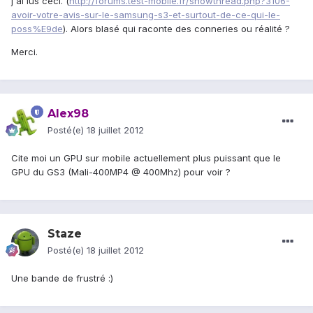
j'ai lus ceci. (
http://forums.test-mobile.fr/showthread.php?3106-
avoir-votre-avis-sur-le-samsung-s3-et-surtout-de-ce-qui-le-
poss%E9de
). Alors blasé qui raconte des conneries ou réalité ?
Merci.
Alex98
Posté(e)
18 juillet 2012
Cite moi un GPU sur mobile actuellement plus puissant que le
GPU du GS3 (Mali-400MP4 @ 400Mhz) pour voir ?
Staze
Posté(e)
18 juillet 2012
Une bande de frustré :)