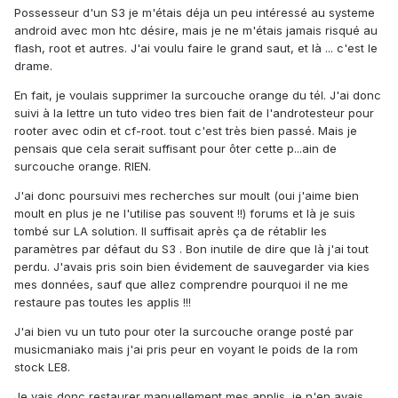
Possesseur d'un S3 je m'étais déja un peu intéressé au systeme
android avec mon htc désire, mais je ne m'étais jamais risqué au
flash, root et autres. J'ai voulu faire le grand saut, et là ... c'est le
drame.
En fait, je voulais supprimer la surcouche orange du tél. J'ai donc
suivi à la lettre un tuto video tres bien fait de l'androtesteur pour
rooter avec odin et cf-root. tout c'est très bien passé. Mais je
pensais que cela serait suffisant pour ôter cette p...ain de
surcouche orange. RIEN.
J'ai donc poursuivi mes recherches sur moult (oui j'aime bien
moult en plus je ne l'utilise pas souvent !!) forums et là je suis
tombé sur LA solution. Il suffisait après ça de rétablir les
paramètres par défaut du S3 . Bon inutile de dire que là j'ai tout
perdu. J'avais pris soin bien évidement de sauvegarder via kies
mes données, sauf que allez comprendre pourquoi il ne me
restaure pas toutes les applis !!!
J'ai bien vu un tuto pour oter la surcouche orange posté par
musicmaniako mais j'ai pris peur en voyant le poids de la rom
stock LE8.
Je vais donc restaurer manuellement mes applis, je n'en avais