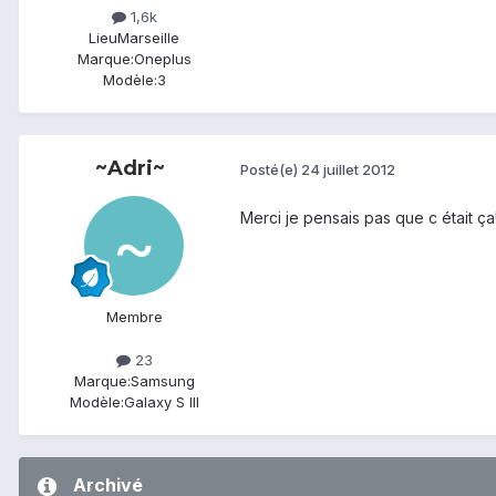
1,6k
Lieu
Marseille
Marque:
Oneplus
Modèle:
3
~Adri~
Posté(e)
24 juillet 2012
Merci je pensais pas que c était ça
Membre
23
Marque:
Samsung
Modèle:
Galaxy S III
Archivé