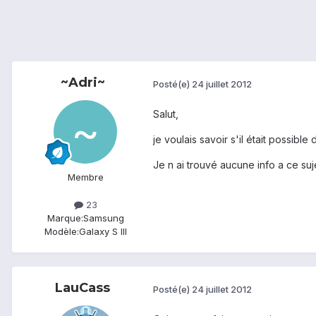
~Adri~
Posté(e)
24 juillet 2012
Salut,
je voulais savoir s'il était possibl
Je n ai trouvé aucune info a ce suj
Membre
23
Marque:
Samsung
Modèle:
Galaxy S III
LauCass
Posté(e)
24 juillet 2012