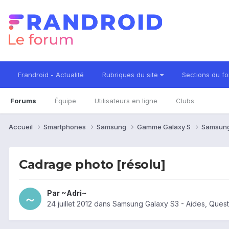
Frandroid - Actualité
Rubriques du site
Sections du f
Forums
Équipe
Utilisateurs en ligne
Clubs
Accueil
Smartphones
Samsung
Gamme Galaxy S
Samsung
Cadrage photo [résolu]
Par
~Adri~
24 juillet 2012
dans
Samsung Galaxy S3 - Aides, Ques