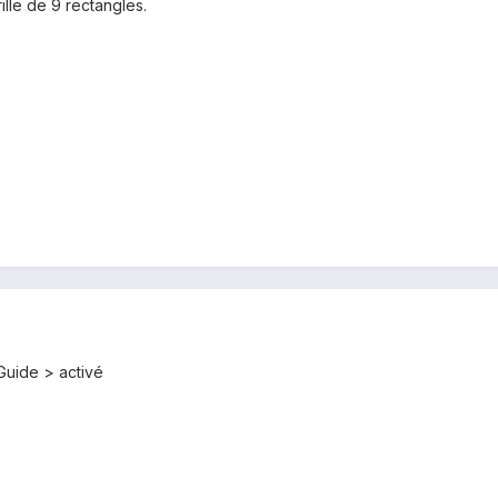
ille de 9 rectangles.
Guide > activé