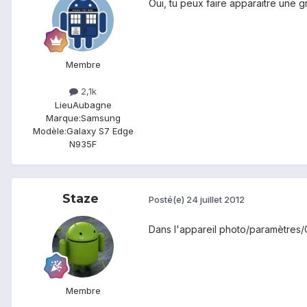
Oui, tu peux faire apparaitre une gr
Membre
2,1k
Lieu
Aubagne
Marque:
Samsung
Modèle:
Galaxy S7 Edge
N935F
Staze
Posté(e)
24 juillet 2012
Dans l'appareil photo/paramètres/
Membre