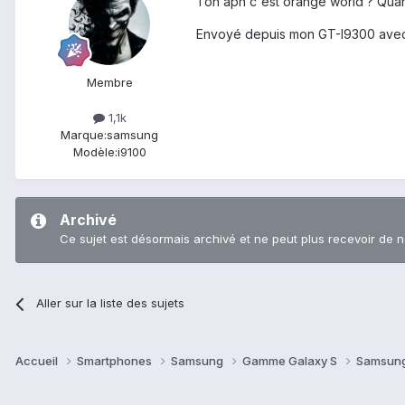
Ton apn c'est orange world ? Quan
Envoyé depuis mon GT-I9300 avec
Membre
1,1k
Marque:
samsung
Modèle:
i9100
Archivé
Ce sujet est désormais archivé et ne peut plus recevoir de 
Aller sur la liste des sujets
Accueil
Smartphones
Samsung
Gamme Galaxy S
Samsung