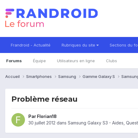
Frandroid - Actualité
Rubriques du site
Sections du f
Forums
Équipe
Utilisateurs en ligne
Clubs
Accueil
Smartphones
Samsung
Gamme Galaxy S
Samsung
Problème réseau
Par
Florian18
30 juillet 2012
dans
Samsung Galaxy S3 - Aides, Ques