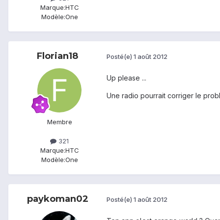
Marque:
HTC
Modèle:
One
Florian18
Posté(e)
1 août 2012
Up please ...
Une radio pourrait corriger le pro
Membre
321
Marque:
HTC
Modèle:
One
paykoman02
Posté(e)
1 août 2012