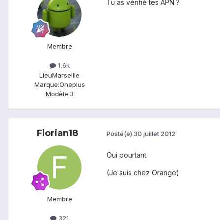
Tu as vérifié tes APN ?
Membre
1,6k
Lieu
Marseille
Marque:
Oneplus
Modèle:
3
Florian18
Posté(e)
30 juillet 2012
Oui pourtant
(Je suis chez Orange)
Membre
321