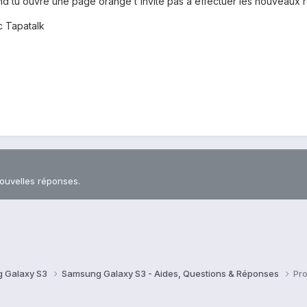
d tu ouvre une page orange t'invite pas à effectuer les nouveaux 
 Tapatalk
nouvelles réponses.
 Galaxy S3
Samsung Galaxy S3 - Aides, Questions & Réponses
Pr