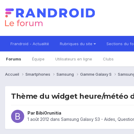
Frandroid - Actualité
Rubriques du site
Sections du f
Forums
Équipe
Utilisateurs en ligne
Clubs
Accueil
Smartphones
Samsung
Gamme Galaxy S
Samsung
Thème du widget heure/météo d'
Par
BibiOrunitia
1 août 2012
dans
Samsung Galaxy S3 - Aides, Questi