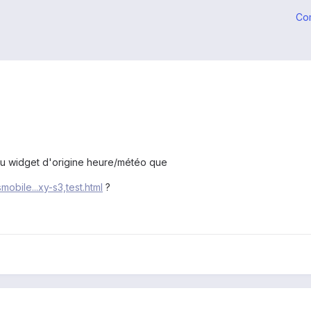
Co
u widget d'origine heure/météo que
mobile...xy-s3,test.html
?