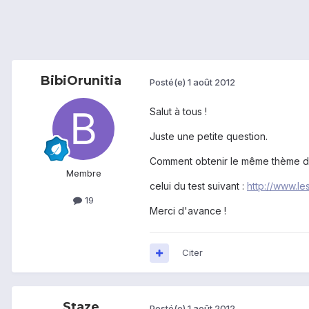
BibiOrunitia
Posté(e)
1 août 2012
Salut à tous !
Juste une petite question.
Comment obtenir le même thème d
Membre
celui du test suivant :
http://www.les
19
Merci d'avance !
Citer
Staze
Posté(e)
1 août 2012