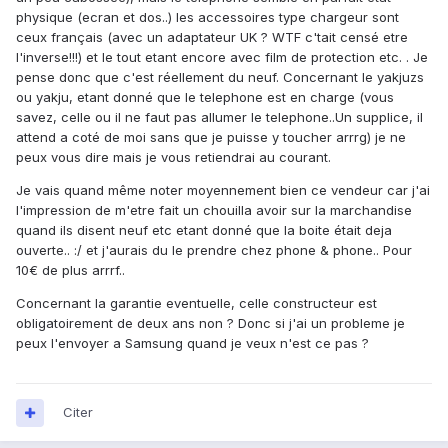
physique (ecran et dos..) les accessoires type chargeur sont
ceux français (avec un adaptateur UK ? WTF c'tait censé etre
l'inverse!!!) et le tout etant encore avec film de protection etc. . Je
pense donc que c'est réellement du neuf. Concernant le yakjuzs
ou yakju, etant donné que le telephone est en charge (vous
savez, celle ou il ne faut pas allumer le telephone..Un supplice, il
attend a coté de moi sans que je puisse y toucher arrrg) je ne
peux vous dire mais je vous retiendrai au courant.
Je vais quand même noter moyennement bien ce vendeur car j'ai
l'impression de m'etre fait un chouilla avoir sur la marchandise
quand ils disent neuf etc etant donné que la boite était deja
ouverte.. :/ et j'aurais du le prendre chez phone & phone.. Pour
10€ de plus arrrf..
Concernant la garantie eventuelle, celle constructeur est
obligatoirement de deux ans non ? Donc si j'ai un probleme je
peux l'envoyer a Samsung quand je veux n'est ce pas ?
Citer