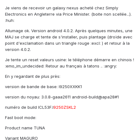
Je viens de recevoir un galaxy nexus acheté chez Simply
Electronics en Angleterre via Price Minister. (boite non scellée...).
:huh:
Allumage ok. Version android 4.0.2. Après quelques minutes, une
MAJ se charge et tente de s'installer, puis plantage (droïde avec
point d'exclamation dans un triangle rouge :excl: ) et retour à la
version 4.0.2.
Je tente un reset valeurs usine: le téléphone démarre en chinois !
:emo_im_undecided: Retour au français à tatons .. :angry:
En y regardant de plus près:
version de bande de base: I9250XXKK1
version du noyau: 3.0.8-gaaa2611 android-build@apa28#1
numéro de build ICL53F.I
9250ZSKL2
Fast boot mode:
Product name TUNA
Variant MAGURO