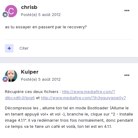
chrisb
Posté(e)
5 août 2012
as tu essayer en passent par le recovery?
Citer
Kuiper
Posté(e)
5 août 2012
Récupère ces deux fichiers :
http://www.mediafire.com/?
dlbcxdth3j1piq6
et
http://www.mediafire.com/?lh3gguiygoie0y7
Décompresse les , allume ton tel en mode Bootloader (Allume le
en tenant appuyé vol+ et vol -), branche le, clique sur "2 - Installe
image 4.1.1". Il va redémarrer trois fois normalement, donc pendant
ce temps va te faire un café et voilà, ton tel est en 4.1.1.