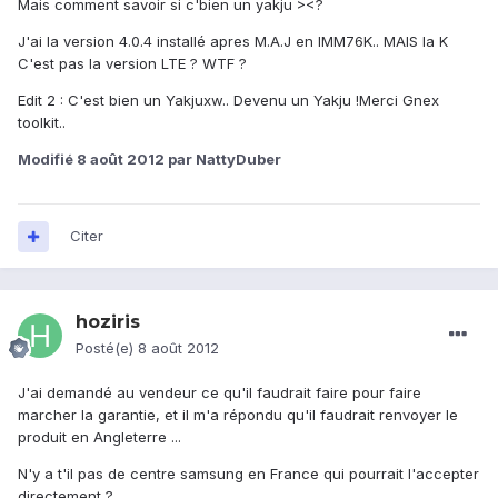
Mais comment savoir si c'bien un yakju ><?
J'ai la version 4.0.4 installé apres M.A.J en IMM76K.. MAIS la K
C'est pas la version LTE ? WTF ?
Edit 2 : C'est bien un Yakjuxw.. Devenu un Yakju !Merci Gnex
toolkit..
Modifié
8 août 2012
par NattyDuber
Citer
hoziris
Posté(e)
8 août 2012
J'ai demandé au vendeur ce qu'il faudrait faire pour faire
marcher la garantie, et il m'a répondu qu'il faudrait renvoyer le
produit en Angleterre ...
N'y a t'il pas de centre samsung en France qui pourrait l'accepter
directement ?