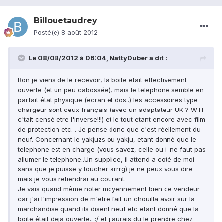
Billouetaudrey
Posté(e)
8 août 2012
Le 08/08/2012 à 06:04, NattyDuber a dit :
Bon je viens de le recevoir, la boite etait effectivement
ouverte (et un peu cabossée), mais le telephone semble en
parfait état physique (ecran et dos..) les accessoires type
chargeur sont ceux français (avec un adaptateur UK ? WTF
c'tait censé etre l'inverse!!!) et le tout etant encore avec film
de protection etc. . Je pense donc que c'est réellement du
neuf. Concernant le yakjuzs ou yakju, etant donné que le
telephone est en charge (vous savez, celle ou il ne faut pas
allumer le telephone..Un supplice, il attend a coté de moi
sans que je puisse y toucher arrrg) je ne peux vous dire
mais je vous retiendrai au courant.
Je vais quand même noter moyennement bien ce vendeur
car j'ai l'impression de m'etre fait un chouilla avoir sur la
marchandise quand ils disent neuf etc etant donné que la
boite était deja ouverte.. :/ et j'aurais du le prendre chez