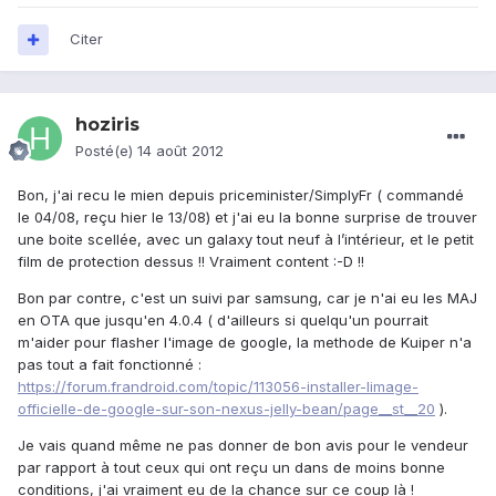
Citer
hoziris
Posté(e)
14 août 2012
Bon, j'ai recu le mien depuis priceminister/SimplyFr ( commandé
le 04/08, reçu hier le 13/08) et j'ai eu la bonne surprise de trouver
une boite scellée, avec un galaxy tout neuf à l’intérieur, et le petit
film de protection dessus !! Vraiment content :-D !!
Bon par contre, c'est un suivi par samsung, car je n'ai eu les MAJ
en OTA que jusqu'en 4.0.4 ( d'ailleurs si quelqu'un pourrait
m'aider pour flasher l'image de google, la methode de Kuiper n'a
pas tout a fait fonctionné :
https://forum.frandroid.com/topic/113056-installer-limage-
officielle-de-google-sur-son-nexus-jelly-bean/page__st__20
).
Je vais quand même ne pas donner de bon avis pour le vendeur
par rapport à tout ceux qui ont reçu un dans de moins bonne
conditions, j'ai vraiment eu de la chance sur ce coup là !