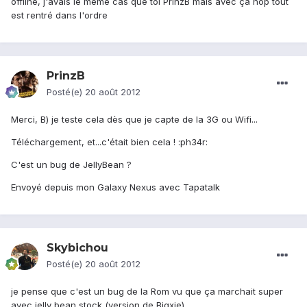
offline, j'avais le même cas que toi PrinzB mais avec ça hop tout
est rentré dans l'ordre
PrinzB
Posté(e)
20 août 2012
Merci, B) je teste cela dès que je capte de la 3G ou Wifi...
Téléchargement, et...c'était bien cela ! :ph34r:
C'est un bug de JellyBean ?
Envoyé depuis mon Galaxy Nexus avec Tapatalk
Skybichou
Posté(e)
20 août 2012
je pense que c'est un bug de la Rom vu que ça marchait super
avec jelly bean stock (version de Bigxie)