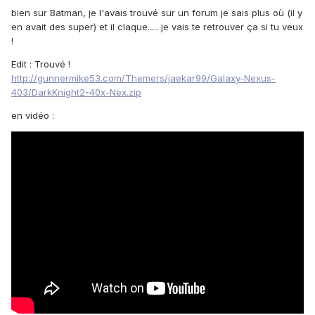
bien sur Batman, je l'avais trouvé sur un forum je sais plus où (il y
en avait des super) et il claque..... je vais te retrouver ça si tu veux
!
Edit : Trouvé !
http://gunnermike53.com/Themers/jaekar99/Galaxy-Nexus-
403/DarkKnight2-40x-Nex.zip
en vidéo :