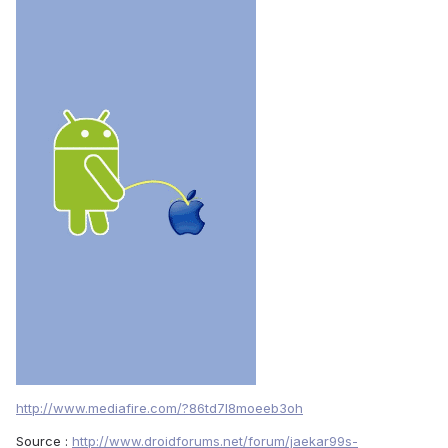
http://www.mediafire.com/?86td7l8moeeb3oh
Source :
http://www.droidforums.net/forum/jaekar99s-