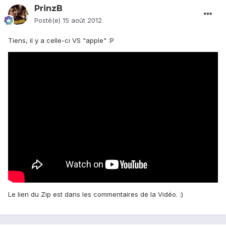
PrinzB
Posté(e)
15 août 2012
Tiens, il y a celle-ci VS "apple" :P
Le lien du Zip est dans les commentaires de la Vidéo. :)