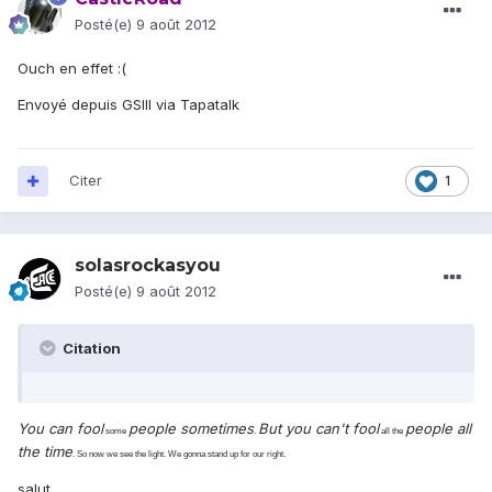
Posté(e)
9 août 2012
Ouch en effet :(
Envoyé depuis GSIII via Tapatalk
Citer
1
solasrockasyou
Posté(e)
9 août 2012
Citation
You can fool
people sometimes
But you can't fool
people all
some
.
all the
the time
. So now we see the light. We gonna stand up for our right.
salut,