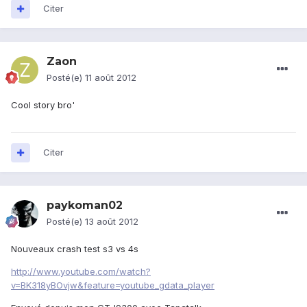
Citer
Zaon
Posté(e)
11 août 2012
Cool story bro'
Citer
paykoman02
Posté(e)
13 août 2012
Nouveaux crash test s3 vs 4s
http://www.youtube.com/watch?
v=BK318yBOvjw&feature=youtube_gdata_player