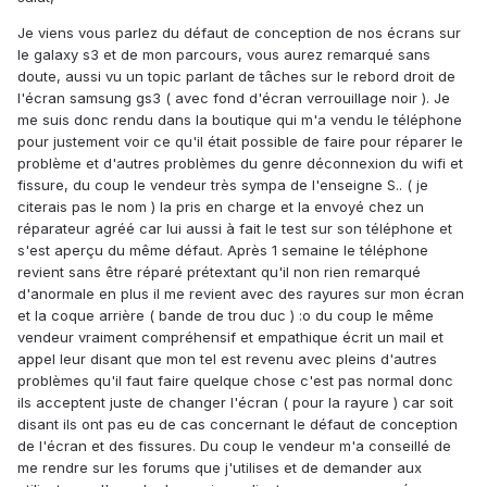
Je viens vous parlez du défaut de conception de nos écrans sur
le galaxy s3 et de mon parcours, vous aurez remarqué sans
doute, aussi vu un topic parlant de tâches sur le rebord droit de
l'écran samsung gs3 ( avec fond d'écran verrouillage noir ). Je
me suis donc rendu dans la boutique qui m'a vendu le téléphone
pour justement voir ce qu'il était possible de faire pour réparer le
problème et d'autres problèmes du genre déconnexion du wifi et
fissure, du coup le vendeur très sympa de l'enseigne S.. ( je
citerais pas le nom ) la pris en charge et la envoyé chez un
réparateur agréé car lui aussi à fait le test sur son téléphone et
s'est aperçu du même défaut. Après 1 semaine le téléphone
revient sans être réparé prétextant qu'il non rien remarqué
d'anormale en plus il me revient avec des rayures sur mon écran
et la coque arrière ( bande de trou duc ) :o du coup le même
vendeur vraiment compréhensif et empathique écrit un mail et
appel leur disant que mon tel est revenu avec pleins d'autres
problèmes qu'il faut faire quelque chose c'est pas normal donc
ils acceptent juste de changer l'écran ( pour la rayure ) car soit
disant ils ont pas eu de cas concernant le défaut de conception
de l'écran et des fissures. Du coup le vendeur m'a conseillé de
me rendre sur les forums que j'utilises et de demander aux