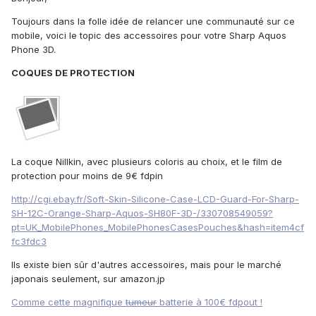
Toujours dans la folle idée de relancer une communauté sur ce
mobile, voici le topic des accessoires pour votre Sharp Aquos
Phone 3D.
COQUES DE PROTECTION
La coque Nillkin, avec plusieurs coloris au choix, et le film de
protection pour moins de 9€ fdpin
http://cgi.ebay.fr/Soft-Skin-Silicone-Case-LCD-Guard-For-Sharp-
SH-12C-Orange-Sharp-Aquos-SH80F-3D-/330708549059?
pt=UK_MobilePhones_MobilePhonesCasesPouches&hash=item4cf
fc3fdc3
Ils existe bien sûr d'autres accessoires, mais pour le marché
japonais seulement, sur amazon.jp
Comme cette magnifique
tumeur
batterie à 100€ fdpout !