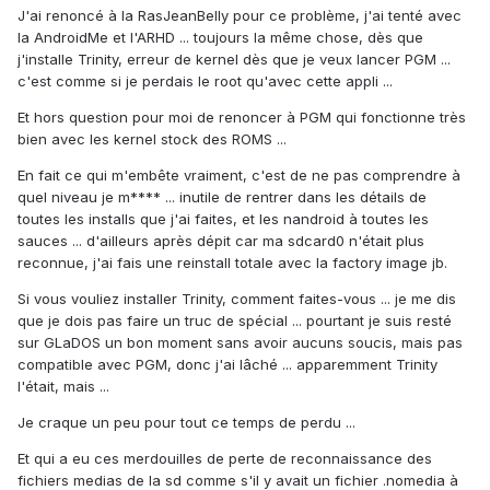
J'ai renoncé à la RasJeanBelly pour ce problème, j'ai tenté avec
la AndroidMe et l'ARHD ... toujours la même chose, dès que
j'installe Trinity, erreur de kernel dès que je veux lancer PGM ...
c'est comme si je perdais le root qu'avec cette appli ...
Et hors question pour moi de renoncer à PGM qui fonctionne très
bien avec les kernel stock des ROMS ...
En fait ce qui m'embête vraiment, c'est de ne pas comprendre à
quel niveau je m**** ... inutile de rentrer dans les détails de
toutes les installs que j'ai faites, et les nandroid à toutes les
sauces ... d'ailleurs après dépit car ma sdcard0 n'était plus
reconnue, j'ai fais une reinstall totale avec la factory image jb.
Si vous vouliez installer Trinity, comment faites-vous ... je me dis
que je dois pas faire un truc de spécial ... pourtant je suis resté
sur GLaDOS un bon moment sans avoir aucuns soucis, mais pas
compatible avec PGM, donc j'ai lâché ... apparemment Trinity
l'était, mais ...
Je craque un peu pour tout ce temps de perdu ...
Et qui a eu ces merdouilles de perte de reconnaissance des
fichiers medias de la sd comme s'il y avait un fichier .nomedia à