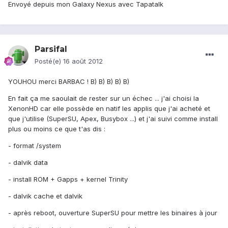
Envoyé depuis mon Galaxy Nexus avec Tapatalk
Parsifal
Posté(e)
16 août 2012
YOUHOU merci BARBAC ! B) B) B) B) B)
En fait ça me saoulait de rester sur un échec ... j'ai choisi la
XenonHD car elle possède en natif les applis que j'ai acheté et
que j'utilise (SuperSU, Apex, Busybox ...) et j'ai suivi comme install
plus ou moins ce que t'as dis :
- format /system
- dalvik data
- install ROM + Gapps + kernel Trinity
- dalvik cache et dalvik
- après reboot, ouverture SuperSU pour mettre les binaires à jour