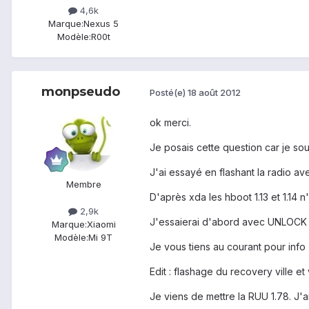
4,6k
Marque:
Nexus 5
Modèle:
R00t
monpseudo
Posté(e)
18 août 2012
ok merci.
Je posais cette question car je so
J'ai essayé en flashant la radio 
Membre
D'après xda les hboot 1.13 et 1.14 
2,9k
J'essaierai d'abord avec UNLOCK e
Marque:
Xiaomi
Modèle:
Mi 9T
Je vous tiens au courant pour info
Edit : flashage du recovery ville e
Je viens de mettre la RUU 1.78. J'a