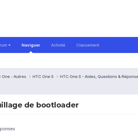
orum
Naviguer
Activité
Classement
 One - Autres
HTC One S
HTC One S - Aides, Questions & Répons
uillage de bootloader
éponses