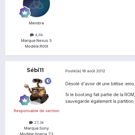
Membre
4,6k
Marque:
Nexus 5
Modèle:
R00t
Sébi11
Posté(e)
18 août 2012
Désolé d'avoir dit une bêtise :emo_
Si le boot.img fait partie de la RO
sauvegarde également la partition
Responsable de section
27,3k
Marque:
Sony
Modèle:
Xperia Z3