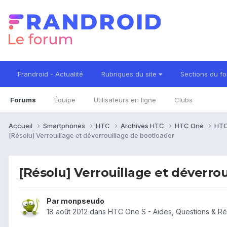
Frandroid - Actualité
Rubriques du site
Sections du f
Forums
Équipe
Utilisateurs en ligne
Clubs
Accueil
Smartphones
HTC
Archives HTC
HTC One
HTC
[Résolu] Verrouillage et déverrouillage de bootloader
[Résolu] Verrouillage et déverro
Par
monpseudo
18 août 2012
dans
HTC One S - Aides, Questions & R