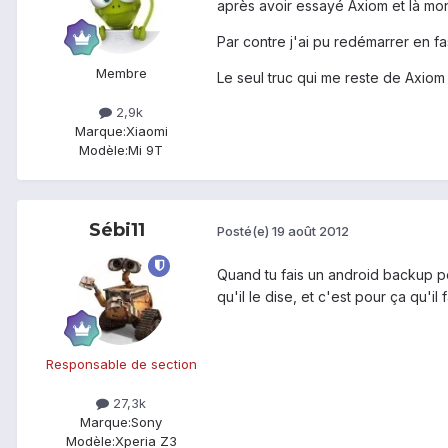
après avoir essayé Axiom et là mon
Par contre j'ai pu redémarrer en fa
Membre
Le seul truc qui me reste de Axiom 
2,9k
Marque:
Xiaomi
Modèle:
Mi 9T
Sébi11
Posté(e)
19 août 2012
Quand tu fais un android backup pou
qu'il le dise, et c'est pour ça qu'il
Responsable de section
27,3k
Marque:
Sony
Modèle:
Xperia Z3