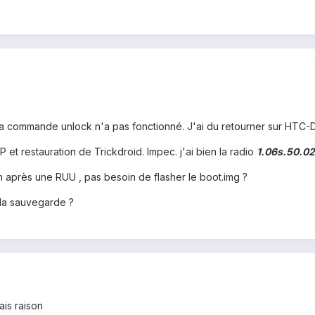
, la commande unlock n'a pas fonctionné. J'ai du retourner sur HTC
et restauration de Trickdroid. Impec. j'ai bien la radio
1.06s.50.02
 après une RUU , pas besoin de flasher le boot.img ?
 la sauvegarde ?
ais raison