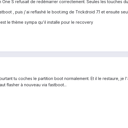
 One S refusait de redémarrer correctement. Seules les touches du ba
stboot , puis j'ai reflashé le boot.img de Trickdroid 7.1 et ensuite s
est le thème sympa qu'il installe pour le recovery
rtant tu coches le partition boot normalement. Et il le restaure, je l
 faut flasher à nouveau via fastboot...