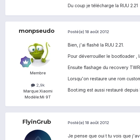
Du coup je télécharge la RUU 2.21
monpseudo
Posté(e)
18 août 2012
Bien, j'ai flashé la RUU 2.21.
Pour déverrouiller le bootloader 
Ensuite flashage du recovery TWRP 
Membre
Lorsqu'on restaure une rom custom
2,9k
Boot.img est aussi restauré depuis
Marque:
Xiaomi
Modèle:
Mi 9T
FlyinGrub
Posté(e)
18 août 2012
Je pense que oui t tu vois que j'av