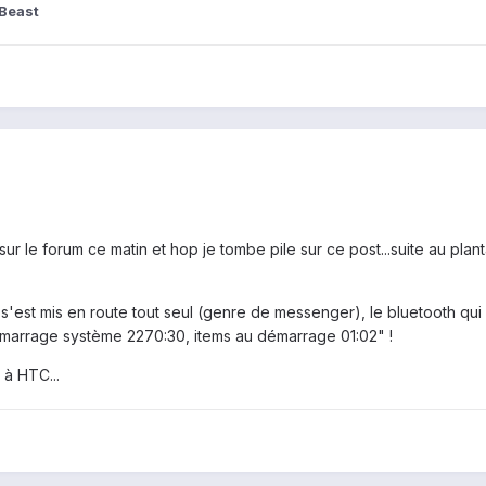
Beast
ur le forum ce matin et hop je tombe pile sur ce post...suite au pla
i s'est mis en route tout seul (genre de messenger), le bluetooth qui
marrage système 2270:30, items au démarrage 01:02" !
 à HTC...