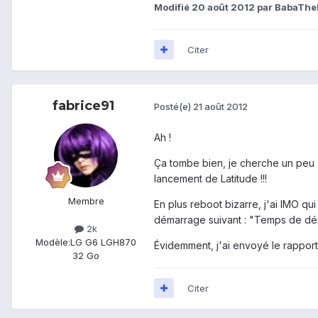
Modifié
20 août 2012
par BabaThe
Citer
fabrice91
Posté(e)
21 août 2012
Ah !
Ça tombe bien, je cherche un peu s
lancement de Latitude !!!
Membre
En plus reboot bizarre, j'ai IMO qu
démarrage suivant : "Temps de dé
2k
Modèle:
LG G6 LGH870
Évidemment, j'ai envoyé le rapport
32 Go
Citer