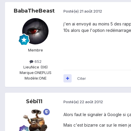
BabaTheBeast
Posté(e)
21 août 2012
j'en ai envoyé au moins 5 des rappo
10s alors que l'option redémarrage 
Membre
652
Lieu
Nice (06)
Marque:
ONEPLUS
Modèle:
ONE
Citer
Sébi11
Posté(e)
22 août 2012
Alors faut le signaler à Google si ç
Mais c'est bizarre car sur le mien j