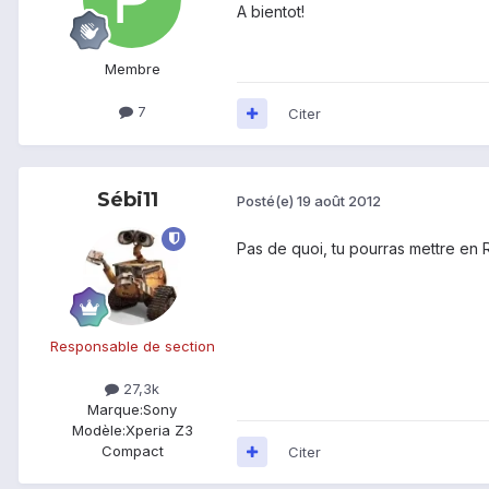
A bientot!
Membre
7
Citer
Sébi11
Posté(e)
19 août 2012
Pas de quoi, tu pourras mettre en R
Responsable de section
27,3k
Marque:
Sony
Modèle:
Xperia Z3
Compact
Citer