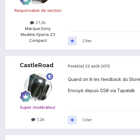
Responsable de section
27,3k
Marque:
Sony
Modèle:
Xperia Z3
Compact
Citer
CastleRoad
Posté(e)
22 août 2012
Quand on lit les feedback du Stor
Envoyé depuis GSIII via Tapatalk
Super modérateur
7,2k
Citer