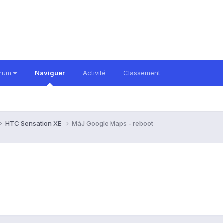
orum
Naviguer
Activité
Classement
HTC Sensation XE
MàJ Google Maps - reboot