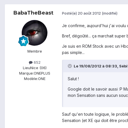
BabaTheBeast
Posté(e)
20 août 2012
(modifié)
Je confirme, aujourd'hui j'ai voulu 
Bref, dégoûté... ça marchait super b
Je suis en ROM Stock avec un Hboot
Membre
pas simple...
652
Le 19/08/2012 à 08:33, Sébi11
Lieu
Nice (06)
Marque:
ONEPLUS
Salut !
Modèle:
ONE
Google doit le savoir aussi :P M
mon Sensation sans aucun souci
Sauf qu'en toute logique, le probl
Sensation (et XE qui doit être pro