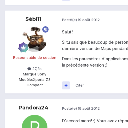
Sébi11
Posté(e)
19 août 2012
Salut !
Si tu sais que beaucoup de personne
dernière version de Maps pendant
Responsable de section
Dans les paramètres d'applications
la précédente version ;)
27,3k
Marque:
Sony
Modèle:
Xperia Z3
Compact
Citer
Pandora24
Posté(e)
19 août 2012
D'accord merci! :) Vous avez répon