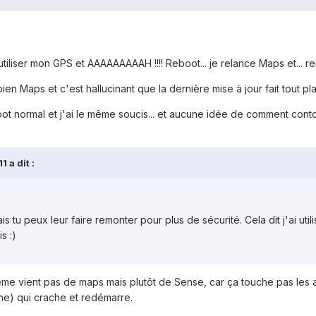
utiliser mon GPS et AAAAAAAAAH !!!! Reboot... je relance Maps et... reb
ien Maps et c'est hallucinant que la dernière mise à jour fait tout plan
 normal et j'ai le même soucis... et aucune idée de comment contou
 a dit :
ais tu peux leur faire remonter pour plus de sécurité. Cela dit j'ai 
s :)
ème vient pas de maps mais plutôt de Sense, car ça touche pas les 
che) qui crache et redémarre.