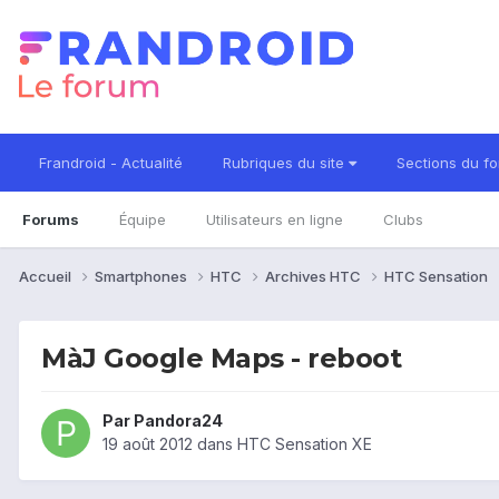
Frandroid - Actualité
Rubriques du site
Sections du f
Forums
Équipe
Utilisateurs en ligne
Clubs
Accueil
Smartphones
HTC
Archives HTC
HTC Sensation
MàJ Google Maps - reboot
Par
Pandora24
19 août 2012
dans
HTC Sensation XE