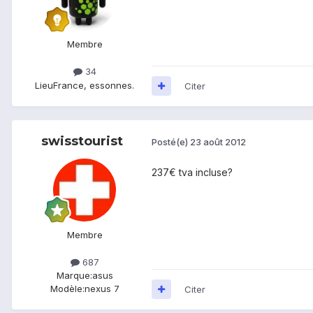
Membre
34
Lieu
France, essonnes.
Citer
swisstourist
Posté(e)
23 août 2012
237€ tva incluse?
Membre
687
Marque:
asus
Modèle:
nexus 7
Citer