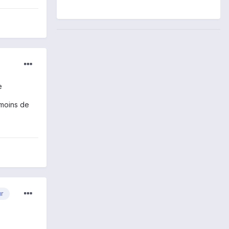
e
 moins de
ur