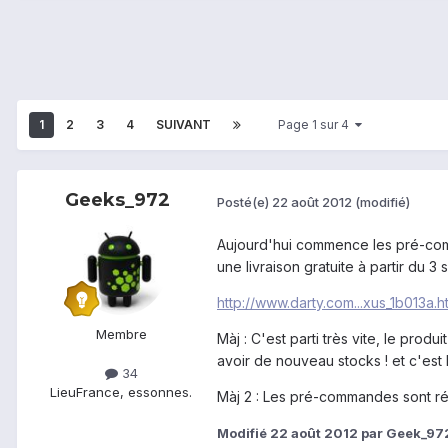
1
2
3
4
SUIVANT
Page 1 sur 4
Geeks_972
Posté(e)
22 août 2012
(modifié)
Aujourd'hui commence les pré-comm
une livraison gratuite à partir du 3
http://www.darty.com...xus_1b013a.h
Membre
Màj : C'est parti très vite, le produ
avoir de nouveau stocks ! et c'est 
34
Lieu
France, essonnes.
Màj 2 : Les pré-commandes sont ré
Modifié
22 août 2012
par Geek_97