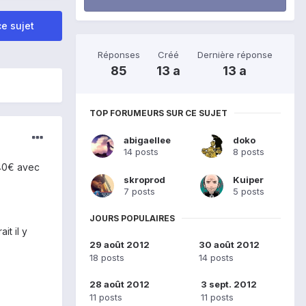
e sujet
Réponses
Créé
Dernière réponse
85
13 a
13 a
TOP FORUMEURS SUR CE SUJET
abigaellee
doko
14 posts
8 posts
,40€ avec
skroprod
Kuiper
7 posts
5 posts
JOURS POPULAIRES
it il y
29 août 2012
30 août 2012
18 posts
14 posts
28 août 2012
3 sept. 2012
11 posts
11 posts