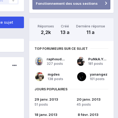
és
0
Fonctionnement des sous sections
e sujet
Réponses
Créé
Dernière réponse
2,2k
13 a
11 a
TOP FORUMEURS SUR CE SUJET
raphoudu57
PuNkA.YaNoU
327 posts
181 posts
mgdes
yanangez
138 posts
101 posts
JOURS POPULAIRES
29 janv. 2013
20 janv. 2013
51 posts
45 posts
18 janv. 2013
8 févr. 2013