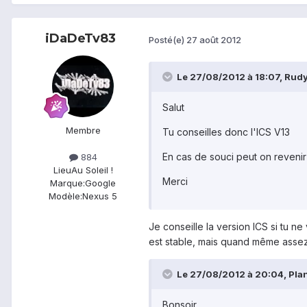
iDaDeTv83
Posté(e)
27 août 2012
Le 27/08/2012 à 18:07, Rudyn
Salut
Membre
Tu conseilles donc l'ICS V13
En cas de souci peut on reveni
884
Lieu
Au Soleil !
Merci
Marque:
Google
Modèle:
Nexus 5
Je conseille la version ICS si tu n
est stable, mais quand même asse
Le 27/08/2012 à 20:04, Plane
Bonsoir,