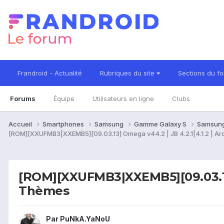
Frandroid - Actualité
Rubriques du site
Sections du f
Forums
Équipe
Utilisateurs en ligne
Clubs
Accueil
Smartphones
Samsung
Gamme Galaxy S
Samsung
[ROM][XXUFMB3|XXEMB5][09.03.13] Omega v44.2 | JB 4.2.1|4.1.2 | A
[ROM][XXUFMB3|XXEMB5][09.03.13] 
Thèmes
Par
PuNkA.YaNoU