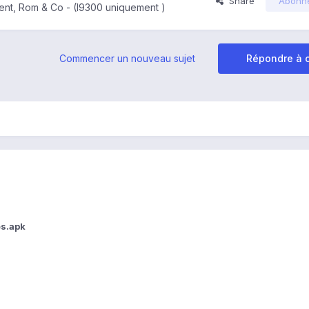
Share
Abonn
nt, Rom & Co - (I9300 uniquement )
Commencer un nouveau sujet
Répondre à c
s.apk