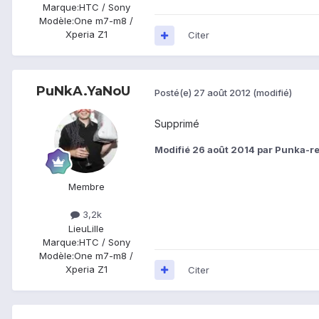
Marque:
HTC / Sony
Modèle:
One m7-m8 /
Xperia Z1
Citer
PuNkA.YaNoU
Posté(e)
27 août 2012
(modifié)
Supprimé
Modifié
26 août 2014
par Punka-re
Membre
3,2k
Lieu
Lille
Marque:
HTC / Sony
Modèle:
One m7-m8 /
Xperia Z1
Citer