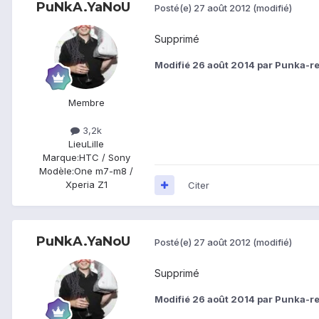
PuNkA.YaNoU
Posté(e)
27 août 2012
(modifié)
Supprimé
Modifié
26 août 2014
par Punka-re
Membre
3,2k
Lieu
Lille
Marque:
HTC / Sony
Modèle:
One m7-m8 /
Xperia Z1
Citer
PuNkA.YaNoU
Posté(e)
27 août 2012
(modifié)
Supprimé
Modifié
26 août 2014
par Punka-re