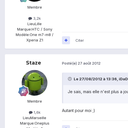
Membre
3,2k
Lieu
Lille
Marque:
HTC / Sony
Modèle:
One m7-m8 /
Xperia Z1
Citer
Staze
Posté(e)
27 août 2012
Le 27/08/2012 à 13:36, iDaDe
Je sais, mais elle n'est plus a j
Membre
Autant pour moi ;)
1,6k
Lieu
Marseille
Marque:
Oneplus