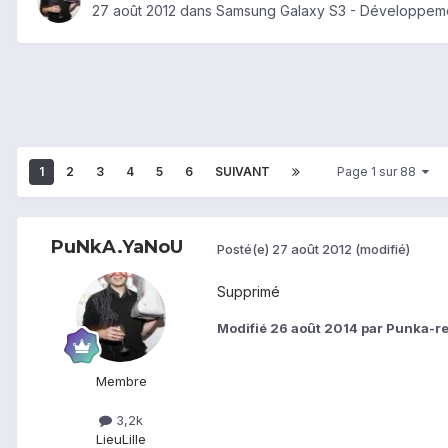
27 août 2012
dans
Samsung Galaxy S3 - Développeme
1
2
3
4
5
6
SUIVANT
Page 1 sur 88
PuNkA.YaNoU
Posté(e)
27 août 2012
(modifié)
Supprimé
Modifié
26 août 2014
par Punka-re
Membre
3,2k
Lieu
Lille