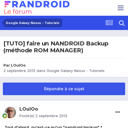
Google Galaxy Nexus - Tutoriels
[TUTO] faire un NANDROID Backup
(méthode ROM MANAGER)
Par
LOulOo
2 septembre 2012
dans
Google Galaxy Nexus - Tutoriels
Répondre à ce sujet
LOulOo
Posté(e)
2 septembre 2012
Tout d'abord, qu'est-ce qu'un "nandroid backup" ?