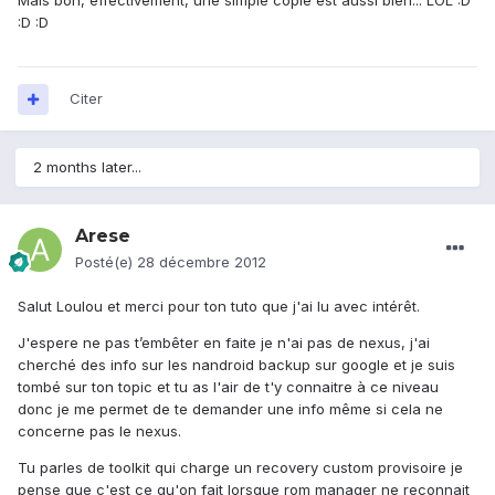
Mais bon, effectivement, une simple copie est aussi bien... LOL :D
:D :D
Citer
2 months later...
Arese
Posté(e)
28 décembre 2012
Salut Loulou et merci pour ton tuto que j'ai lu avec intérêt.
J'espere ne pas t’embêter en faite je n'ai pas de nexus, j'ai
cherché des info sur les nandroid backup sur google et je suis
tombé sur ton topic et tu as l'air de t'y connaitre à ce niveau
donc je me permet de te demander une info même si cela ne
concerne pas le nexus.
Tu parles de toolkit qui charge un recovery custom provisoire je
pense que c'est ce qu'on fait lorsque rom manager ne reconnait