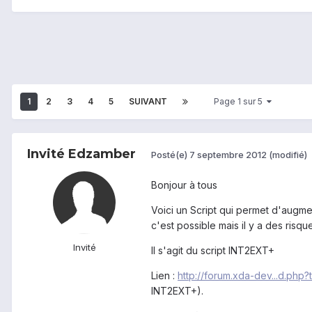
1
2
3
4
5
SUIVANT
Page 1 sur 5
Invité Edzamber
Posté(e)
7 septembre 2012
(modifié)
Bonjour à tous
Voici un Script qui permet d'augme
c'est possible mais il y a des risque
Invité
Il s'agit du script INT2EXT+
Lien :
http://forum.xda-dev...d.php
INT2EXT+).