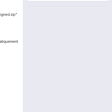
signed.zip"
matiquement