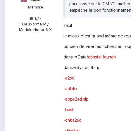
j'ai essayé sur la CM 7.2, malh
Membre
empêche le bon fonctionnement d
1,2k
Lieu
Normandy
salut
Modèle:
Honor 6 X
le mieux c'est quand même de repart
ou bien de virer les fichiers en ro
dans =>Data/
dtinstall.launch
dans=>System/bin/
-a2sd
-adbfix
-apps2sd.hlp
-bash
-chka2sd
-dtinstall