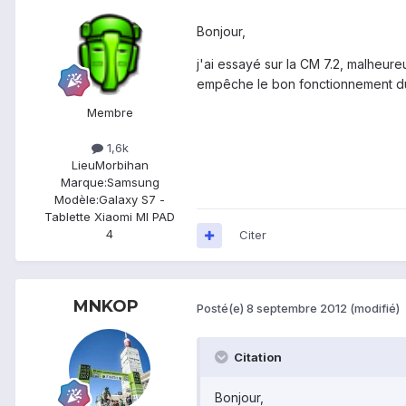
Bonjour,
j'ai essayé sur la CM 7.2, malheur
empêche le bon fonctionnement du sc
Membre
1,6k
Lieu
Morbihan
Marque:
Samsung
Modèle:
Galaxy S7 -
Tablette Xiaomi MI PAD
4
Citer
MNKOP
Posté(e)
8 septembre 2012
(modifié)
Citation
Bonjour,