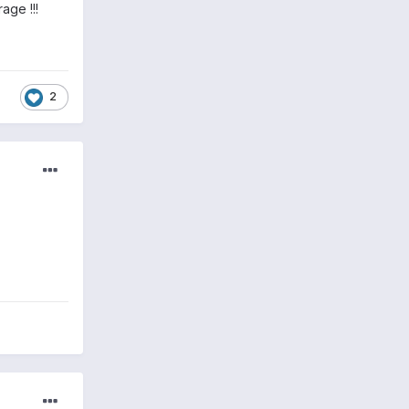
age !!!
2