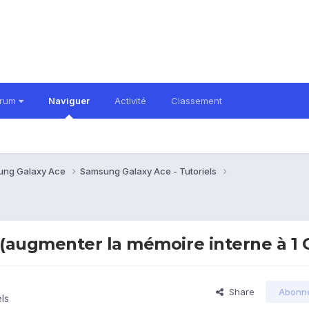
orum
Naviguer
Activité
Classement
ung Galaxy Ace
Samsung Galaxy Ace - Tutoriels
 (augmenter la mémoire interne à 1 
Share
Abonn
ls