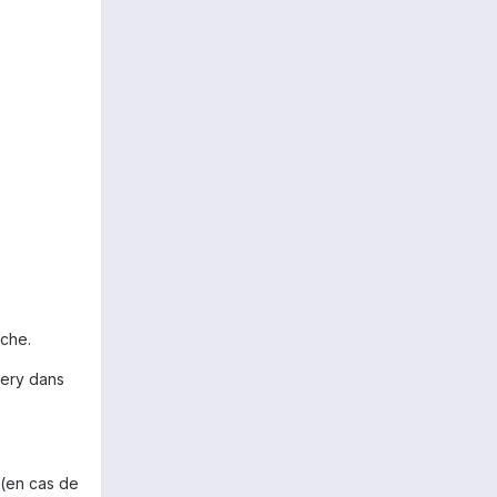
ache.
very dans
 (en cas de