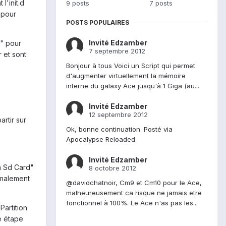
l'init.d
9 posts
7 posts
 pour
POSTS POPULAIRES
Invité Edzamber
D" pour
7 septembre 2012
 et sont
Bonjour à tous Voici un Script qui permet
d'augmenter virtuellement la mémoire
interne du galaxy Ace jusqu'à 1 Giga (au...
Invité Edzamber
12 septembre 2012
artir sur
Ok, bonne continuation. Posté via
Apocalypse Reloaded
Invité Edzamber
m Sd Card"
8 octobre 2012
rmalement
@davidchatnoir, Cm9 et Cm10 pour le Ace,
malheureusement ca risque ne jamais etre
fonctionnel à 100%. Le Ace n'as pas les...
Partition
e étape