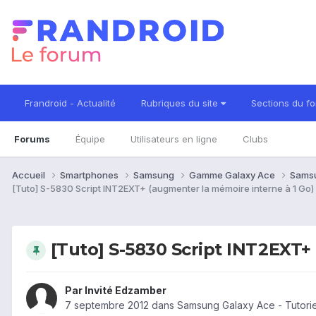
Frandroid - Actualité
Rubriques du site
Sections du f
Forums
Équipe
Utilisateurs en ligne
Clubs
Accueil
Smartphones
Samsung
Gamme Galaxy Ace
Sams
[Tuto] S-5830 Script INT2EXT+ (augmenter la mémoire interne à 1 Go)
[Tuto] S-5830 Script INT2EXT+
Par Invité Edzamber
7 septembre 2012
dans
Samsung Galaxy Ace - Tutorie