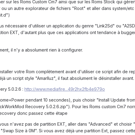
ner sur les Roms Custom Cm7 ainsi que sur les Roms Stock qui gèrent 
er ou un autre explorateur de fichiers "Root" et aller dans system/etc
it.d")
t plus nécessaire d'utiliser un application du genre "Link2Sd" ou "A2S
tition EXT, d'autant plus que ces applications ont tendance à bugger
ent, il n'y a absolument rien à configurer.
staller votre Rom complètement avant d'utiliser ce script afin de rep
jà un script style "Amarlluz", il faut absolument le désinstaller avant.
ery 5.0.2.6 :
http://www.mediafire...49r2hx2fb4e979o
ome+Power pendant 10 secondes), puis choisir "Install Update fro
ClockWorkMod Recovery 5.0.2.6.zip"). Pour les Roms custom Cm7 no
Recovery donc passez cette étape
ous n'avez pas de partition EXT, aller dans "Advanced" et choisir "
 "Swap Size à 0M". Si vous avez déjà une partition Ext, passez cett