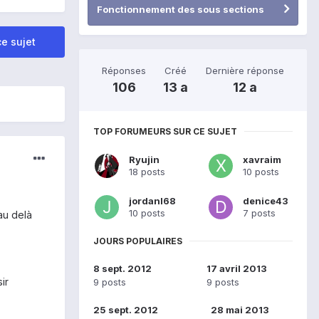
Fonctionnement des sous sections
e sujet
Réponses
Créé
Dernière réponse
106
13 a
12 a
TOP FORUMEURS SUR CE SUJET
Ryujin
xavraim
18 posts
10 posts
jordanl68
denice43
10 posts
7 posts
au delà
JOURS POPULAIRES
8 sept. 2012
17 avril 2013
ir
9 posts
9 posts
25 sept. 2012
28 mai 2013