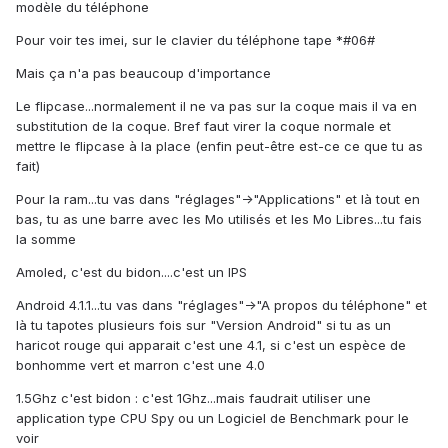
modèle du téléphone
Pour voir tes imei, sur le clavier du téléphone tape *#06#
Mais ça n'a pas beaucoup d'importance
Le flipcase...normalement il ne va pas sur la coque mais il va en
substitution de la coque. Bref faut virer la coque normale et
mettre le flipcase à la place (enfin peut-être est-ce ce que tu as
fait)
Pour la ram...tu vas dans "réglages"->"Applications" et là tout en
bas, tu as une barre avec les Mo utilisés et les Mo Libres...tu fais
la somme
Amoled, c'est du bidon....c'est un IPS
Android 4.1.1...tu vas dans "réglages"->"A propos du téléphone" et
là tu tapotes plusieurs fois sur "Version Android" si tu as un
haricot rouge qui apparait c'est une 4.1, si c'est un espèce de
bonhomme vert et marron c'est une 4.0
1.5Ghz c'est bidon : c'est 1Ghz...mais faudrait utiliser une
application type CPU Spy ou un Logiciel de Benchmark pour le
voir