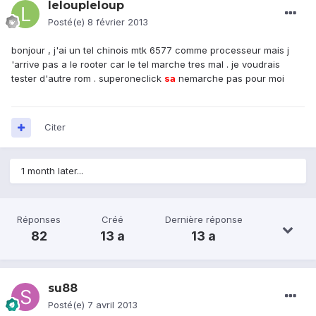
leloupleloup
Posté(e)
8 février 2013
bonjour , j'ai un tel chinois mtk 6577 comme processeur mais j
'arrive pas a le rooter car le tel marche tres mal . je voudrais
tester d'autre rom . superoneclick
sa
nemarche pas pour moi
Citer
1 month later...
Réponses
Créé
Dernière réponse
82
13 a
13 a
su88
Posté(e)
7 avril 2013